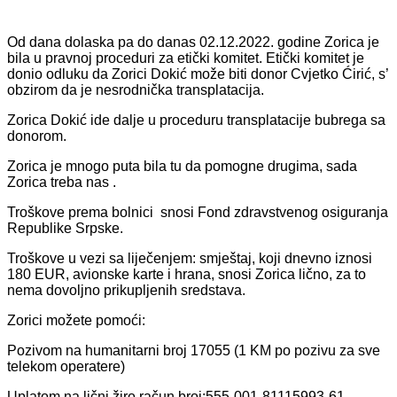
Od dana dolaska pa do danas 02.12.2022. godine Zorica je
bila u pravnoj proceduri za etički komitet. Etički komitet je
donio odluku da Zorici Dokić može biti donor Cvjetko Ćirić, s’
obzirom da je nesrodnička transplatacija.
Zorica Dokić ide dalje u proceduru transplatacije bubrega sa
donorom.
Zorica je mnogo puta bila tu da pomogne drugima, sada
Zorica treba nas .
Troškove prema bolnici snosi Fond zdravstvenog osiguranja
Republike Srpske.
Troškove u vezi sa liječenjem: smještaj, koji dnevno iznosi
180 EUR, avionske karte i hrana, snosi Zorica lično, za to
nema dovoljno prikupljenih sredstava.
Zorici možete pomoći:
Pozivom na humanitarni broj 17055 (1 KM po pozivu za sve
telekom operatere)
Uplatom na lični žiro račun broj:555-001-81115993-61