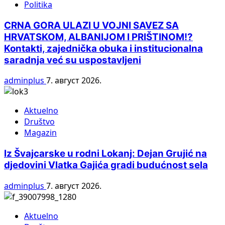
Politika
CRNA GORA ULAZI U VOJNI SAVEZ SA
HRVATSKOM, ALBANIJOM I PRIŠTINOM!?
Kontakti, zajednička obuka i institucionalna
saradnja već su uspostavljeni
adminplus
7. август 2026.
Aktuelno
Društvo
Magazin
Iz Švajcarske u rodni Lokanj: Dejan Grujić na
djedovini Vlatka Gajića gradi budućnost sela
adminplus
7. август 2026.
Aktuelno