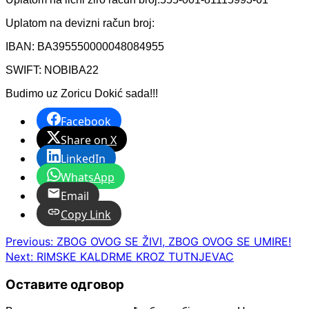
Uplatom na devizni račun broj:
IBAN: BA395550000048084955
SWIFT: NOBIBA22
Budimo uz Zoricu Dokić sada!!!
Facebook
Share on X
LinkedIn
WhatsApp
Email
Copy Link
Post
Previous:
ZBOG OVOG SE ŽIVI, ZBOG OVOG SE UMIRE!
Next:
RIMSKE KALDRME KROZ TUTNJEVAC
navigation
Оставите одговор