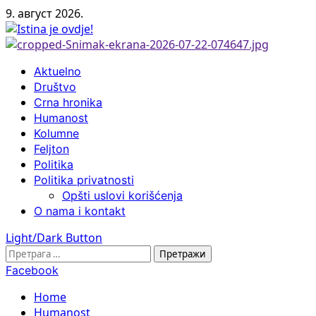
Skip
9. август 2026.
to
content
Primary
Aktuelno
Menu
Društvo
Crna hronika
Humanost
Kolumne
Feljton
Politika
Politika privatnosti
Opšti uslovi korišćenja
O nama i kontakt
Light/Dark Button
Претрага
за:
Facebook
Home
Humanost