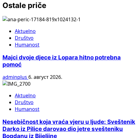
Ostale priče
Aktuelno
Društvo
Humanost
Majci dvoje djece iz Lopara hitno potrebna
pomoć
adminplus
6. август 2026.
Aktuelno
Društvo
Humanost
Nesebičnost koja vraća vjeru u ljude: Sveštenik
Darko iz Pilice darovao dio jetre svešteniku
Bogdanu iz Bijeljine