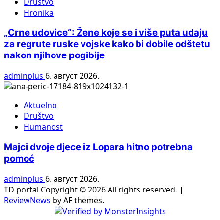
Društvo
Hronika
„Crne udovice“: Žene koje se i više puta udaju
za regrute ruske vojske kako bi dobile odštetu
nakon njihove pogibije
adminplus
6. август 2026.
Aktuelno
Društvo
Humanost
Majci dvoje djece iz Lopara hitno potrebna
pomoć
adminplus
6. август 2026.
TD portal Copyright © 2026 All rights reserved.
|
ReviewNews
by AF themes.