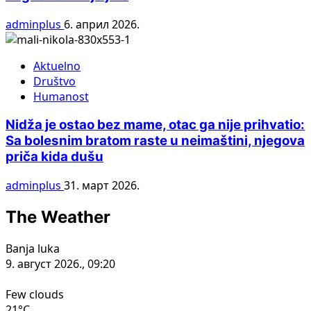
adminplus
6. април 2026.
Aktuelno
Društvo
Humanost
Nidža je ostao bez mame, otac ga nije prihvatio:
Sa bolesnim bratom raste u neimaštini, njegova
priča kida dušu
adminplus
31. март 2026.
The Weather
Banja luka
9. август 2026., 09:20
Few clouds
21°C