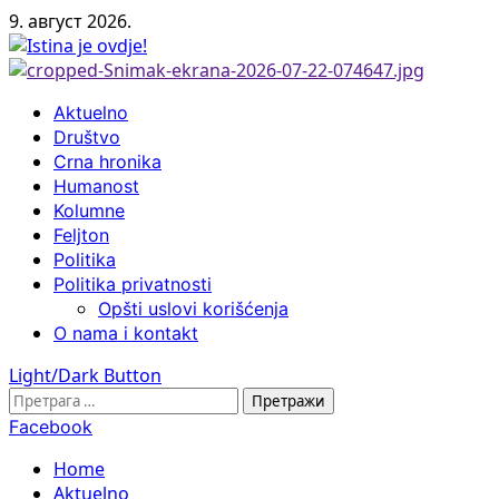
Skip
9. август 2026.
to
content
Primary
Aktuelno
Menu
Društvo
Crna hronika
Humanost
Kolumne
Feljton
Politika
Politika privatnosti
Opšti uslovi korišćenja
O nama i kontakt
Light/Dark Button
Претрага
за:
Facebook
Home
Aktuelno