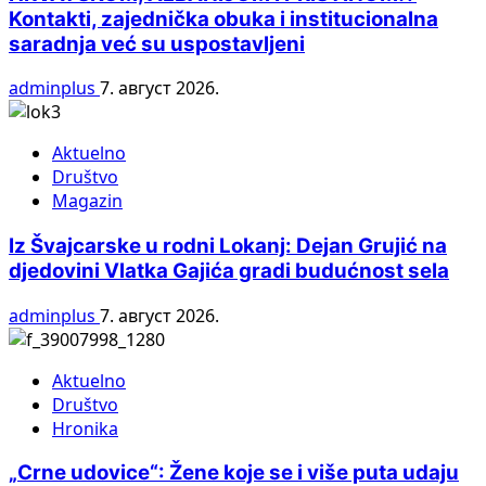
Kontakti, zajednička obuka i institucionalna
saradnja već su uspostavljeni
adminplus
7. август 2026.
Aktuelno
Društvo
Magazin
Iz Švajcarske u rodni Lokanj: Dejan Grujić na
djedovini Vlatka Gajića gradi budućnost sela
adminplus
7. август 2026.
Aktuelno
Društvo
Hronika
„Crne udovice“: Žene koje se i više puta udaju