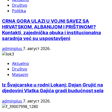
Društvo
Politika
CRNA GORA ULAZI U VOJNI SAVEZ SA
HRVATSKOM, ALBANIJOM I PRIŠTINOM!?
Kontakti, zajednička obuka i institucionalna
saradnja već su uspostavljeni
adminplus
7. август 2026.
Aktuelno
Društvo
Magazin
Iz Švajcarske u rodni Lokanj: Dejan Grujić na
djedovini Vlatka Gajića gradi budućnost sela
adminplus
7. август 2026.