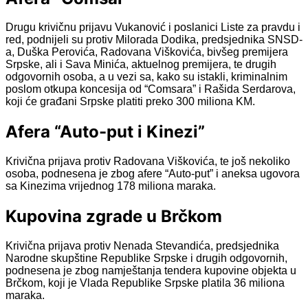
Drugu krivičnu prijavu Vukanović i poslanici Liste za pravdu i
red, podnijeli su protiv Milorada Dodika, predsjednika SNSD-
a, Duška Perovića, Radovana Viškovića, bivšeg premijera
Srpske, ali i Sava Minića, aktuelnog premijera, te drugih
odgovornih osoba, a u vezi sa, kako su istakli, kriminalnim
poslom otkupa koncesija od “Comsara” i Rašida Serdarova,
koji će građani Srpske platiti preko 300 miliona KM.
Afera “Auto-put i Kinezi”
Krivična prijava protiv Radovana Viškovića, te još nekoliko
osoba, podnesena je zbog afere “Auto-put” i aneksa ugovora
sa Kinezima vrijednog 178 miliona maraka.
Kupovina zgrade u Brčkom
Krivična prijava protiv Nenada Stevandića, predsjednika
Narodne skupštine Republike Srpske i drugih odgovornih,
podnesena je zbog namještanja tendera kupovine objekta u
Brčkom, koji je Vlada Republike Srpske platila 36 miliona
maraka.