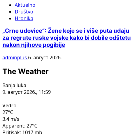
Aktuelno
Društvo
Hronika
„Crne udovice“: Žene koje se i više puta udaju
za regrute ruske vojske kako bi dobile odštetu
nakon njihove pogibije
adminplus
6. август 2026.
The Weather
Banja luka
9. август 2026., 11:59
Vedro
27°C
3.4 m/s
Apparent: 27°C
Pritisak: 1017 mb