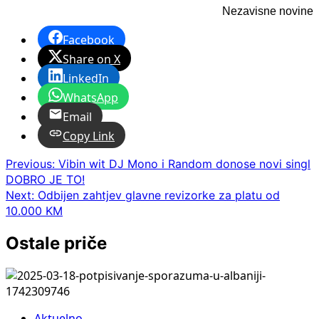
Nezavisne novine
Facebook
Share on X
LinkedIn
WhatsApp
Email
Copy Link
Post
Previous:
Vibin wit DJ Mono i Random donose novi singl
DOBRO JE TO!
navigation
Next:
Odbijen zahtjev glavne revizorke za platu od
10.000 KM
Ostale priče
Aktuelno