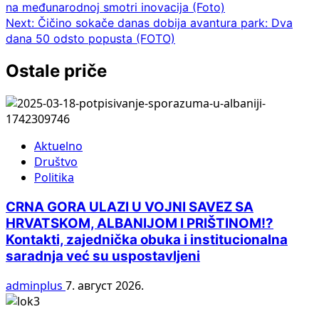
na međunarodnoj smotri inovacija (Foto)
navigation
Next:
Čičino sokače danas dobija avantura park: Dva
dana 50 odsto popusta (FOTO)
Ostale priče
Aktuelno
Društvo
Politika
CRNA GORA ULAZI U VOJNI SAVEZ SA
HRVATSKOM, ALBANIJOM I PRIŠTINOM!?
Kontakti, zajednička obuka i institucionalna
saradnja već su uspostavljeni
adminplus
7. август 2026.