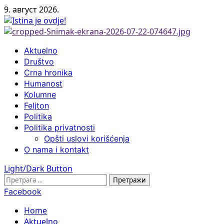
Skip
9. август 2026.
to
content
Primary
Aktuelno
Menu
Društvo
Crna hronika
Humanost
Kolumne
Feljton
Politika
Politika privatnosti
Opšti uslovi korišćenja
O nama i kontakt
Light/Dark Button
Претрага
за:
Facebook
Home
Aktuelno