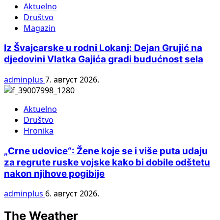
Aktuelno
Društvo
Magazin
Iz Švajcarske u rodni Lokanj: Dejan Grujić na
djedovini Vlatka Gajića gradi budućnost sela
adminplus
7. август 2026.
Aktuelno
Društvo
Hronika
„Crne udovice“: Žene koje se i više puta udaju
za regrute ruske vojske kako bi dobile odštetu
nakon njihove pogibije
adminplus
6. август 2026.
The Weather