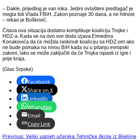
– Dakle, prijedlog je van roka. Jedini ovlašteni predlagač je
mogla biti Vlada FBiH. Zakon poznaje 30 dana, a ne hitnost
– rekao je Bošković.
Čitava ova situacija dodatno komplikuje koaliciju Trojke i
HDZ-a. Kada se na ovo sve doda izjava Elmedina
Konakovića da će možda raskinuti koaliciju sa HDZ-om ako
ne bude pomaka na nivou BiH kada su u pitanju evropski
zakoni, lako se može zaključiti da će Trojka ispasti iz igre i
prije kraja.
(Glas Srpske)
Facebook
Share on X
LinkedIn
WhatsApp
Email
Copy Link
Post
Previous:
Veliki uspjeh učenika Tehničke škole iz Bijeljine