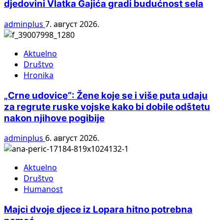
djedovini Vlatka Gajića gradi budućnost sela
adminplus
7. август 2026.
Aktuelno
Društvo
Hronika
„Crne udovice“: Žene koje se i više puta udaju
za regrute ruske vojske kako bi dobile odštetu
nakon njihove pogibije
adminplus
6. август 2026.
Aktuelno
Društvo
Humanost
Majci dvoje djece iz Lopara hitno potrebna