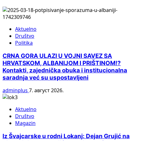
Aktuelno
Društvo
Politika
CRNA GORA ULAZI U VOJNI SAVEZ SA
HRVATSKOM, ALBANIJOM I PRIŠTINOM!?
Kontakti, zajednička obuka i institucionalna
saradnja već su uspostavljeni
adminplus
7. август 2026.
Aktuelno
Društvo
Magazin
Iz Švajcarske u rodni Lokanj: Dejan Grujić na