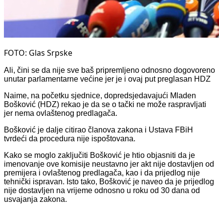
FOTO: Glas Srpske
Ali, čini se da nije sve baš pripremljeno odnosno dogovoreno
unutar parlamentarne većine jer je i ovaj put preglasan HDZ
Naime, na početku sjednice, dopredsjedavajući Mladen
Bošković (HDZ) rekao je da se o tački ne može raspravljati
jer nema ovlaštenog predlagača.
Bošković je dalje citirao članova zakona i Ustava FBiH
tvrdeći da procedura nije ispoštovana.
Kako se moglo zaključiti Bošković je htio objasniti da je
imenovanje ove komisije neustavno jer akt nije dostavljen od
premijera i ovlaštenog predlagača, kao i da prijedlog nije
tehnički ispravan. Isto tako, Bošković je naveo da je prijedlog
nije dostavljen na vrijeme odnosno u roku od 30 dana od
usvajanja zakona.