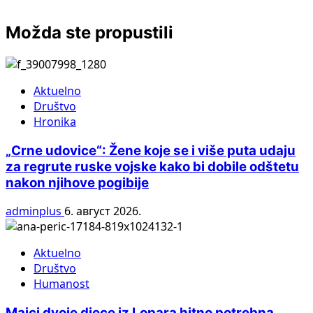
Možda ste propustili
Aktuelno
Društvo
Hronika
„Crne udovice“: Žene koje se i više puta udaju
za regrute ruske vojske kako bi dobile odštetu
nakon njihove pogibije
adminplus
6. август 2026.
Aktuelno
Društvo
Humanost
Majci dvoje djece iz Lopara hitno potrebna