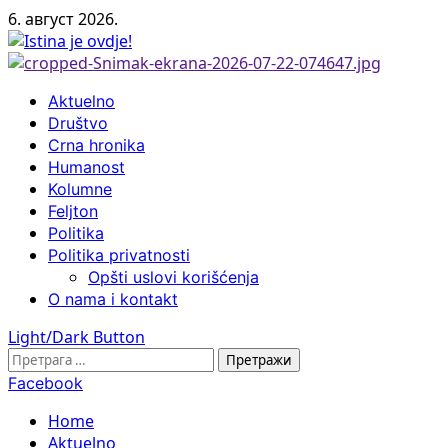
Skip
6. август 2026.
to
content
Primary
Aktuelno
Menu
Društvo
Crna hronika
Humanost
Kolumne
Feljton
Politika
Politika privatnosti
Opšti uslovi korišćenja
O nama i kontakt
Light/Dark Button
Претрага
за:
Facebook
Home
Aktuelno