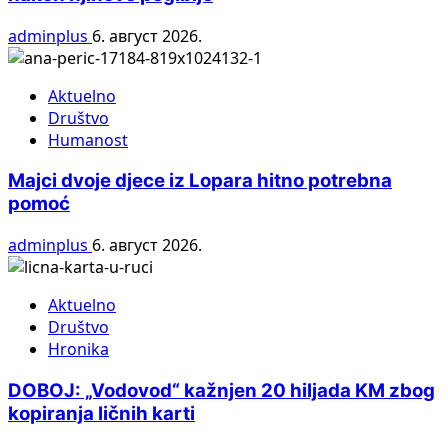
adminplus
6. август 2026.
Aktuelno
Društvo
Humanost
Majci dvoje djece iz Lopara hitno potrebna
pomoć
adminplus
6. август 2026.
Aktuelno
Društvo
Hronika
DOBOJ: „Vodovod“ kažnjen 20 hiljada KM zbog
kopiranja ličnih karti