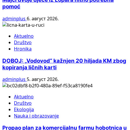
pomoć
adminplus
6. август 2026.
Aktuelno
Društvo
Hronika
DOBOJ: „Vodovod“ kažnjen 20 hiljada KM zbog
kopiranja ličnih karti
adminplus
5. август 2026.
Aktuelno
Društvo
Ekologija
Nauka i obrazovanje
Propao plan za komercijalnu farmu hobotnica u