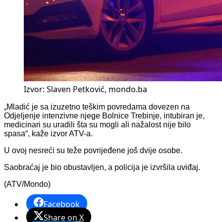
Izvor: Slaven Petković, mondo.ba
„Mladić je sa izuzetno teškim povredama dovezen na
Odjeljenje intenzivne njege Bolnice Trebinje, intubiran je,
medicinari su uradili šta su mogli ali nažalost nije bilo
spasa“, kaže izvor ATV-a.
U ovoj nesreći su teže povrijeđene još dvije osobe.
Saobraćaj je bio obustavljen, a policija je izvršila uviđaj.
(ATV/Mondo)
Facebook
Share on X