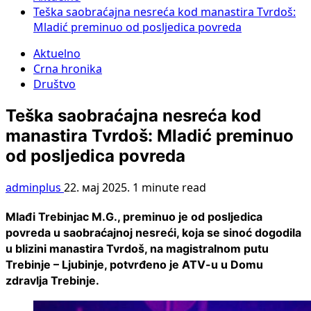
Teška saobraćajna nesreća kod manastira Tvrdoš:
Mladić preminuo od posljedica povreda
Aktuelno
Crna hronika
Društvo
Teška saobraćajna nesreća kod
manastira Tvrdoš: Mladić preminuo
od posljedica povreda
adminplus
22. мај 2025.
1 minute read
Mlađi Trebinjac M.G., preminuo je od posljedica
povreda u saobraćajnoj nesreći, koja se sinoć dogodila
u blizini manastira Tvrdoš, na magistralnom putu
Trebinje – Ljubinje, potvrđeno je ATV-u u Domu
zdravlja Trebinje.