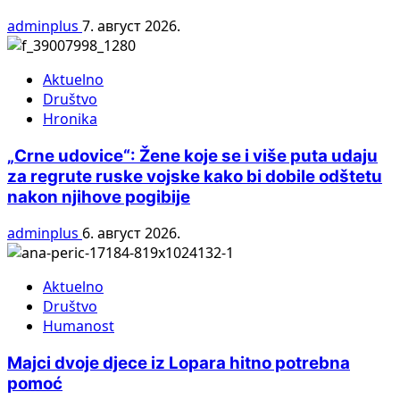
adminplus
7. август 2026.
Aktuelno
Društvo
Hronika
„Crne udovice“: Žene koje se i više puta udaju
za regrute ruske vojske kako bi dobile odštetu
nakon njihove pogibije
adminplus
6. август 2026.
Aktuelno
Društvo
Humanost
Majci dvoje djece iz Lopara hitno potrebna
pomoć