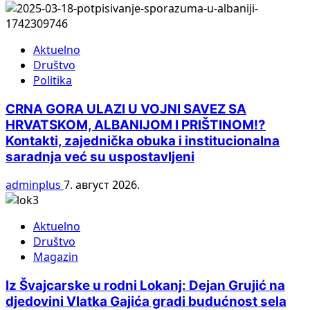
Aktuelno
Društvo
Politika
CRNA GORA ULAZI U VOJNI SAVEZ SA
HRVATSKOM, ALBANIJOM I PRIŠTINOM!?
Kontakti, zajednička obuka i institucionalna
saradnja već su uspostavljeni
adminplus
7. август 2026.
Aktuelno
Društvo
Magazin
Iz Švajcarske u rodni Lokanj: Dejan Grujić na
djedovini Vlatka Gajića gradi budućnost sela