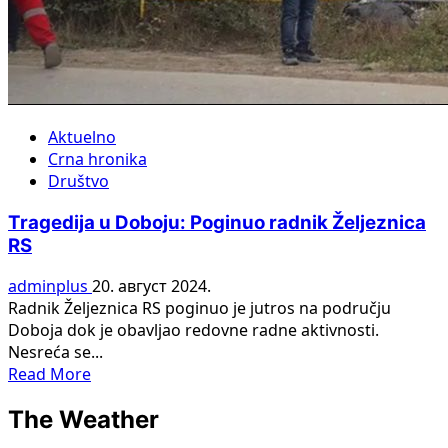
Aktuelno
Crna hronika
Društvo
Tragedija u Doboju: Poginuo radnik Željeznica
RS
adminplus
20. август 2024.
Radnik Željeznica RS poginuo je jutros na području
Doboja dok je obavljao redovne radne aktivnosti.
Nesreća se...
Read
Read More
more
The Weather
about
Tragedija