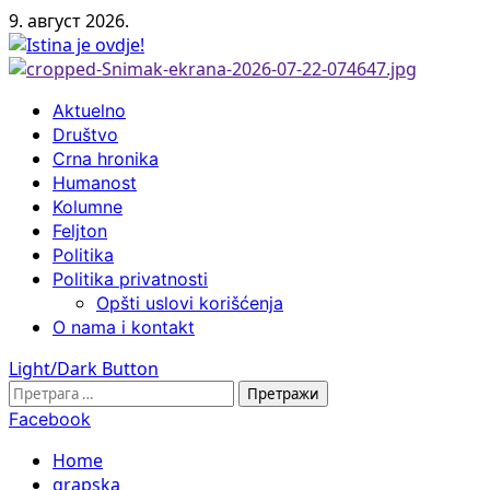
Skip
9. август 2026.
to
content
Primary
Aktuelno
Menu
Društvo
Crna hronika
Humanost
Kolumne
Feljton
Politika
Politika privatnosti
Opšti uslovi korišćenja
O nama i kontakt
Light/Dark Button
Претрага
за:
Facebook
Home
grapska