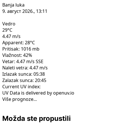
u
Banja luka
Doboju:
9. август 2026., 13:11
Poginuo
radnik
Vedro
Željeznica
29°C
RS
4.47 m/s
Apparent: 28°C
Pritisak: 1016 mb
Vlažnost: 42%
Vetar: 4.47 m/s SSE
Naleti vetra: 4.47 m/s
Izlazak sunca: 05:38
Zalazak sunca: 20:45
Current UV index:
UV Data is delivered by openuv.io
Više prognoze...
Možda ste propustili