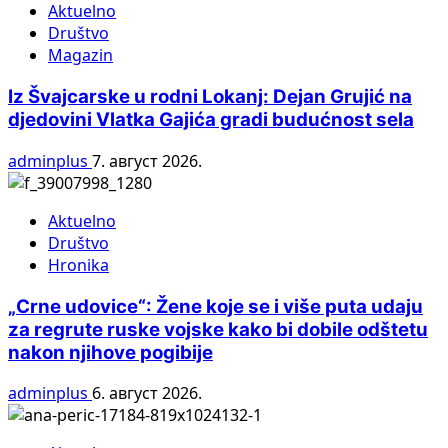
Aktuelno
Društvo
Magazin
Iz Švajcarske u rodni Lokanj: Dejan Grujić na
djedovini Vlatka Gajića gradi budućnost sela
adminplus
7. август 2026.
Aktuelno
Društvo
Hronika
„Crne udovice“: Žene koje se i više puta udaju
za regrute ruske vojske kako bi dobile odštetu
nakon njihove pogibije
adminplus
6. август 2026.