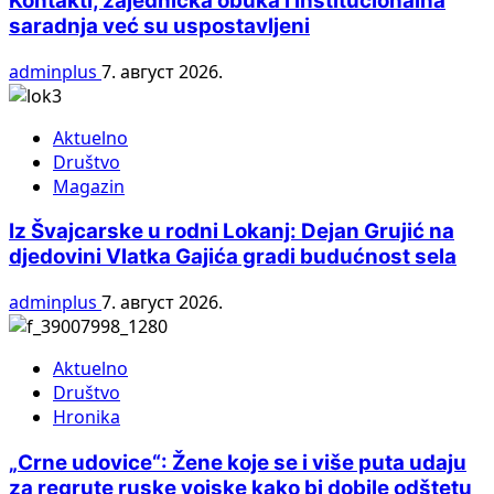
Kontakti, zajednička obuka i institucionalna
saradnja već su uspostavljeni
adminplus
7. август 2026.
Aktuelno
Društvo
Magazin
Iz Švajcarske u rodni Lokanj: Dejan Grujić na
djedovini Vlatka Gajića gradi budućnost sela
adminplus
7. август 2026.
Aktuelno
Društvo
Hronika
„Crne udovice“: Žene koje se i više puta udaju
za regrute ruske vojske kako bi dobile odštetu