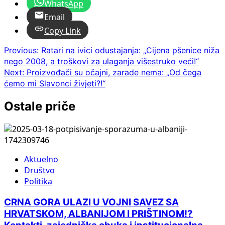
WhatsApp
Email
Copy Link
Post
Previous:
Ratari na ivici odustajanja: „Cijena pšenice niža
nego 2008, a troškovi za ulaganja višestruko veći!“
navigation
Next:
Proizvođači su očajni, zarade nema: „Od čega
ćemo mi Slavonci živjeti?!“
Ostale priče
Aktuelno
Društvo
Politika
CRNA GORA ULAZI U VOJNI SAVEZ SA
HRVATSKOM, ALBANIJOM I PRIŠTINOM!?