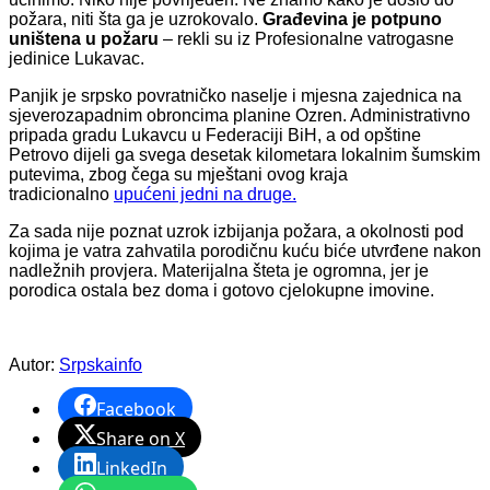
požara, niti šta ga je uzrokovalo.
Građevina je potpuno
uništena u požaru
– rekli su iz Profesionalne vatrogasne
jedinice Lukavac.
Panjik je srpsko povratničko naselje i mjesna zajednica na
sjeverozapadnim obroncima planine Ozren. Administrativno
pripada gradu Lukavcu u Federaciji BiH, a od opštine
Petrovo dijeli ga svega desetak kilometara lokalnim šumskim
putevima, zbog čega su mještani ovog kraja
tradicionalno
upućeni jedni na druge.
Za sada nije poznat uzrok izbijanja požara, a okolnosti pod
kojima je vatra zahvatila porodičnu kuću biće utvrđene nakon
nadležnih provjera. Materijalna šteta je ogromna, jer je
porodica ostala bez doma i gotovo cjelokupne imovine.
Autor:
Srpskainfo
Facebook
Share on X
LinkedIn