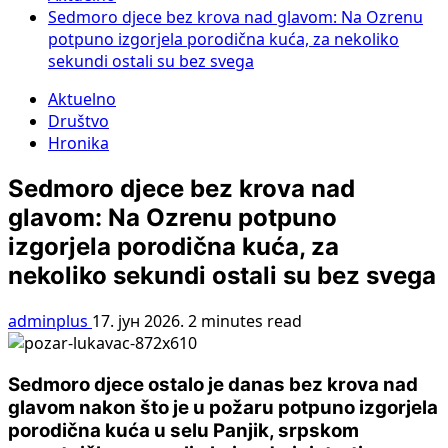
Sedmoro djece bez krova nad glavom: Na Ozrenu
potpuno izgorjela porodična kuća, za nekoliko
sekundi ostali su bez svega
Aktuelno
Društvo
Hronika
Sedmoro djece bez krova nad
glavom: Na Ozrenu potpuno
izgorjela porodična kuća, za
nekoliko sekundi ostali su bez svega
adminplus
17. јун 2026.
2 minutes read
Sedmoro djece ostalo je danas bez krova nad
glavom nakon što je u požaru potpuno izgorjela
porodična kuća u selu Panjik, srpskom