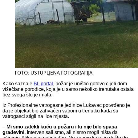
FOTO: USTUPLJENA FOTOGRAFIJA
Kako saznaje
BL portal
, požar je uništio gotovo cijeli dom
višečlane porodice, koja je u samo nekoliko trenutaka ostala
bez svega što je imala.
Iz Profesionalne vatrogasne jedinice Lukavac potvrđeno je
da je objekat bio zahvaćen vatrom u trenutku kada su
vatrogasci stigli na lice mjesta.
–
Mi smo zatekli kuću u požaru i tu nije bilo spasa
građevini.
Intervenisali smo, ali nismo mogli ništa da
učinimo. Niko nije povrijeđen. Ne znamo kako je došlo do