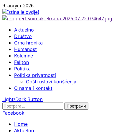
Skip
9. август 2026.
to
content
Primary
Aktuelno
Menu
Društvo
Crna hronika
Humanost
Kolumne
Feljton
Politika
Politika privatnosti
Opšti uslovi korišćenja
O nama i kontakt
Light/Dark Button
Претрага
за:
Facebook
Home
Aktuelno