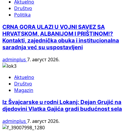
Aktuelno
Društvo
Politika
CRNA GORA ULAZI U VOJNI SAVEZ SA
HRVATSKOM, ALBANIJOM I PRIŠTINOM!?
Kontakti, zajednička obuka i institucionalna
saradnja već su uspostavljeni
adminplus
7. август 2026.
Aktuelno
Društvo
Magazin
Iz Švajcarske u rodni Lokanj: Dejan Grujić na
djedovini Vlatka Gajića gradi budućnost sela
adminplus
7. август 2026.