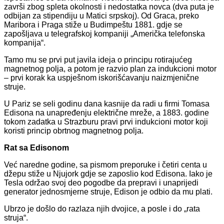
završi zbog spleta okolnosti i nedostatka novca (dva puta je
odbijan za stipendiju u Matici srpskoj). Od Graca, preko
Maribora i Praga stiže u Budimpeštu 1881. gdje se
zapošljava u telegrafskoj kompaniji „Američka telefonska
kompanija“.
Tamo mu se prvi put javila ideja o principu rotirajućeg
magnetnog polja, a potom je razvio plan za indukcioni motor
– prvi korak ka uspješnom iskorišćavanju naizmjenične
struje.
U Pariz se seli godinu dana kasnije da radi u firmi Tomasa
Edisona na unapređenju električne mreže, a 1883. godine
tokom zadatka u Strazburu pravi prvi indukcioni motor koji
koristi princip obrtnog magnetnog polja.
Rat sa Edisonom
Već naredne godine, sa pismom preporuke i četiri centa u
džepu stiže u Njujork gdje se zaposlio kod Edisona. Iako je
Tesla održao svoj deo pogodbe da prepravi i unaprijedi
generator jednosmjerne struje, Edison je odbio da mu plati.
Ubrzo je došlo do razlaza njih dvojice, a posle i do „rata
struja“.