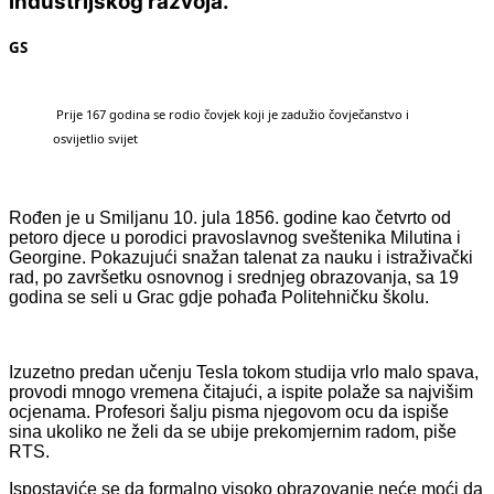
industrijskog razvoja.
GS
Prije 167 godina se rodio čovjek koji je zadužio čovječanstvo i
osvijetlio svijet
Rođen je u Smiljanu 10. jula 1856. godine kao četvrto od
petoro djece u porodici pravoslavnog sveštenika Milutina i
Georgine. Pokazujući snažan talenat za nauku i istraživački
rad, po završetku osnovnog i srednjeg obrazovanja, sa 19
godina se seli u Grac gdje pohađa Politehničku školu.
Izuzetno predan učenju Tesla tokom studija vrlo malo spava,
provodi mnogo vremena čitajući, a ispite polaže sa najvišim
ocjenama. Profesori šalju pisma njegovom ocu da ispiše
sina ukoliko ne želi da se ubije prekomjernim radom, piše
RTS.
Ispostaviće se da formalno visoko obrazovanje neće moći da