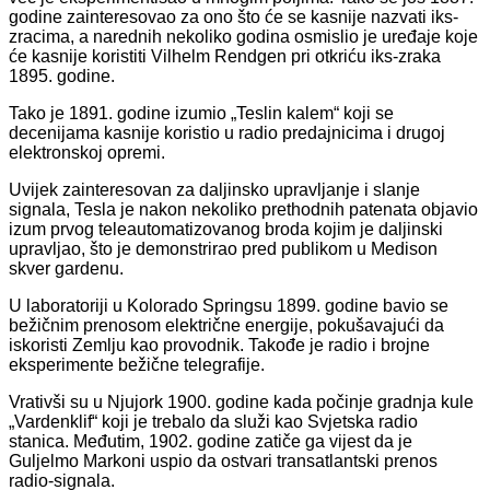
godine zainteresovao za ono što će se kasnije nazvati iks-
zracima, a narednih nekoliko godina osmislio je uređaje koje
će kasnije koristiti Vilhelm Rendgen pri otkriću iks-zraka
1895. godine.
Tako je 1891. godine izumio „Teslin kalem“ koji se
decenijama kasnije koristio u radio predajnicima i drugoj
elektronskoj opremi.
Uvijek zainteresovan za daljinsko upravljanje i slanje
signala, Tesla je nakon nekoliko prethodnih patenata objavio
izum prvog teleautomatizovanog broda kojim je daljinski
upravljao, što je demonstrirao pred publikom u Medison
skver gardenu.
U laboratoriji u Kolorado Springsu 1899. godine bavio se
bežičnim prenosom električne energije, pokušavajući da
iskoristi Zemlju kao provodnik. Takođe je radio i brojne
eksperimente bežične telegrafije.
Vrativši su u Njujork 1900. godine kada počinje gradnja kule
„Vardenklif“ koji je trebalo da služi kao Svjetska radio
stanica. Međutim, 1902. godine zatiče ga vijest da je
Guljelmo Markoni uspio da ostvari transatlantski prenos
radio-signala.