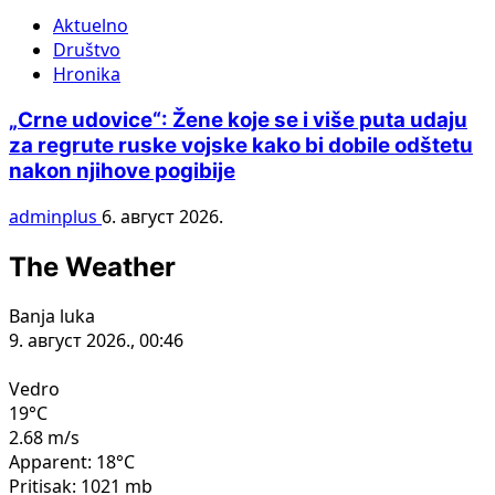
Aktuelno
Društvo
Hronika
„Crne udovice“: Žene koje se i više puta udaju
za regrute ruske vojske kako bi dobile odštetu
nakon njihove pogibije
adminplus
6. август 2026.
The Weather
Banja luka
9. август 2026., 00:46
Vedro
19°C
2.68 m/s
Apparent: 18°C
Pritisak: 1021 mb