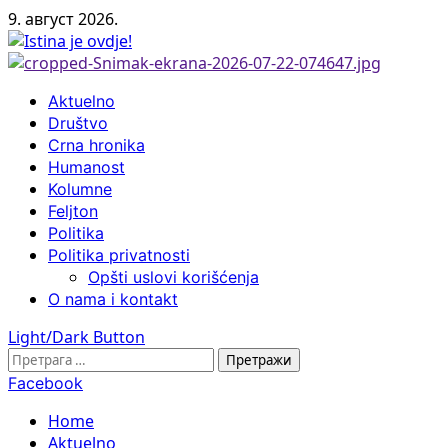
Skip
9. август 2026.
to
content
Primary
Aktuelno
Menu
Društvo
Crna hronika
Humanost
Kolumne
Feljton
Politika
Politika privatnosti
Opšti uslovi korišćenja
O nama i kontakt
Light/Dark Button
Претрага
за:
Facebook
Home
Aktuelno