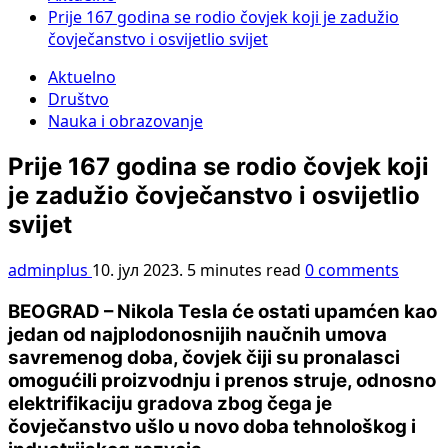
Prije 167 godina se rodio čovjek koji je zadužio
čovječanstvo i osvijetlio svijet
Aktuelno
Društvo
Nauka i obrazovanje
Prije 167 godina se rodio čovjek koji
je zadužio čovječanstvo i osvijetlio
svijet
adminplus
10. јул 2023.
5 minutes read
0 comments
BEOGRAD – Nikola Tesla će ostati upamćen kao
jedan od najplodonosnijih naučnih umova
savremenog doba, čovjek čiji su pronalasci
omogućili proizvodnju i prenos struje, odnosno
elektrifikaciju gradova zbog čega je
čovječanstvo ušlo u novo doba tehnološkog i