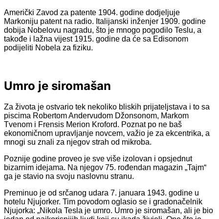
Američki Zavod za patente 1904. godine dodjeljuje
Markoniju patent na radio. Italijanski inženjer 1909. godine
dobija Nobelovu nagradu, što je mnogo pogodilo Teslu, a
takođe i lažna vijest 1915. godine da će sa Edisonom
podijeliti Nobela za fiziku.
Umro je siromašan
Za života je ostvario tek nekoliko bliskih prijateljstava i to sa
piscima Robertom Andervudom Džonsonom, Markom
Tvenom i Frensis Merion Kroford. Poznat po ne baš
ekonomičnom upravljanje novcem, važio je za ekcentrika, a
mnogi su znali za njegov strah od mikroba.
Poznije godine proveo je sve više izolovan i opsjednut
bizarnim idejama. Na njegov 75. rođendan magazin „Tajm“
ga je stavio na svoju naslovnu stranu.
Preminuo je od srčanog udara 7. januara 1943. godine u
hotelu Njujorker. Tim povodom oglasio se i gradonačelnik
Njujorka: „Nikola Tesla je umro. Umro je siromašan, ali je bio