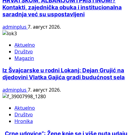
HRVATSKOM, ALBANIJOM I PRIŠTINOM!?
Kontakti, zajednička obuka i institucionalna
saradnja već su uspostavljeni
adminplus
7. август 2026.
Aktuelno
Društvo
Magazin
Iz Švajcarske u rodni Lokanj: Dejan Grujić na
djedovini Vlatka Gajića gradi budućnost sela
adminplus
7. август 2026.
Aktuelno
Društvo
Hronika
„Crne udovice“: Žene koje se i više puta udaju