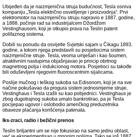
Ubijeđen da je naizmjenična struja budućnost, Tesla osniva
kompaniju „Tesla električno osvetljenje i proizvodnja“. Prvi
elektromotor na naizmjeničnu struju napravio e 1887. godine,
a 1888. počinje rad sa industrijalcem Džordžom
Vestinghausom, koji je otkupio prava na Teslin patent
polifaznog sistema.
Dobili su ponudu da osvijetle Svjetski sajam u Čikagu 1893.
godine, a tokom njega predstavili su posjetiocima sistem
naizmjenične struje. Tesla, veoma umješan i kao šoumen,
atraktivnim nastupima objašnjavao je princip obrtnog
magnetnog polja i indukcionog motora. Posjetioci su takođe
bili oduševljeni njegovim fluoroscentnim sijalicama.
Poslije mučnog i teškog sukoba sa Edisonom, koji je na sve
načine pokušavao da progura sistem jednosmjerne struje,
Vestinghaus i Tesla izašli su kao pobjednici. Vestinghaus je
zbog dugotrajnog sukoba umalo bankrotirao, pa je Tesla
pocijepao ugovor i oslobodio američkog preduzetnika
obaveze plaćanja korišćenja patenata.
Iks-zraci, radio i bežični prenos
Teslin briljantni um se nije fokusirao na samo jednu oblast,
već je eksperimentisao u mnogim poljima. Tako se još 1887.