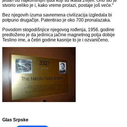
jedan od najkorisnijih ljudi koji su ikada živjeli. Ono što je
stvorio veliko je i, kako vreme prolazi, postaje još veće.“
Bez njegovih izuma savremena civilizacija izgledala bi
potpuno drugačije. Patentirao je oko 700 pronalazaka.
Povodom stogodišnjice njegovog rođenja, 1956. godine
predloženo je da jedinica jačine magnetnog polja dobije
Teslino ime, a četiri godine kasnije to je i ozvaničeno.
Glas Srpske