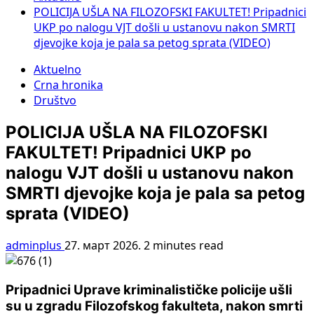
POLICIJA UŠLA NA FILOZOFSKI FAKULTET! Pripadnici
UKP po nalogu VJT došli u ustanovu nakon SMRTI
djevojke koja je pala sa petog sprata (VIDEO)
Aktuelno
Crna hronika
Društvo
POLICIJA UŠLA NA FILOZOFSKI
FAKULTET! Pripadnici UKP po
nalogu VJT došli u ustanovu nakon
SMRTI djevojke koja je pala sa petog
sprata (VIDEO)
adminplus
27. март 2026.
2 minutes read
Pripadnici Uprave kriminalističke policije ušli
su u zgradu Filozofskog fakulteta, nakon smrti