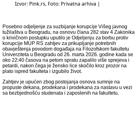
Izvor: Pink.rs, Foto: Privatna arhiva |
Posebno odjeljenje za suzbijanje korupcije Višeg javnog
tužilaštva u Beogradu, na osnovu člana 282 stav 4 Zakonika
o krivičnom postupku uputilo je Odjeljenju za borbu protiv
korupcije MUP RS zahtjev za prikupljanje potrebnih
obavještenja povodom događaja na Filozofskom fakultetu
Univerziteta u Beogradu od 26. marta 2026. godine kada se
oko 22:40 časova na petom spratu zapalilo više sprejeva i
petardi, nakon čega je žensko lice skočilo kroz prozor na
plato ispred fakulteta i izgubilo život.
Zahtjev je upućen zbog postojanja osnova sumnje na
propuste dekana, prodekana i prodekana za nastavu u vezi
sa bezbjednošću studenata i zaposlenih na fakultetu.