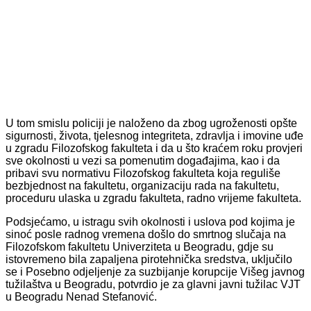
U tom smislu policiji je naloženo da zbog ugroženosti opšte
sigurnosti, života, tjelesnog integriteta, zdravlja i imovine uđe
u zgradu Filozofskog fakulteta i da u što kraćem roku provjeri
sve okolnosti u vezi sa pomenutim događajima, kao i da
pribavi svu normativu Filozofskog fakulteta koja reguliše
bezbjednost na fakultetu, organizaciju rada na fakultetu,
proceduru ulaska u zgradu fakulteta, radno vrijeme fakulteta.
Podsjećamo, u istragu svih okolnosti i uslova pod kojima je
sinoć posle radnog vremena došlo do smrtnog slučaja na
Filozofskom fakultetu Univerziteta u Beogradu, gdje su
istovremeno bila zapaljena pirotehnička sredstva, uključilo
se i Posebno odjeljenje za suzbijanje korupcije Višeg javnog
tužilaštva u Beogradu, potvrdio je za glavni javni tužilac VJT
u Beogradu Nenad Stefanović.