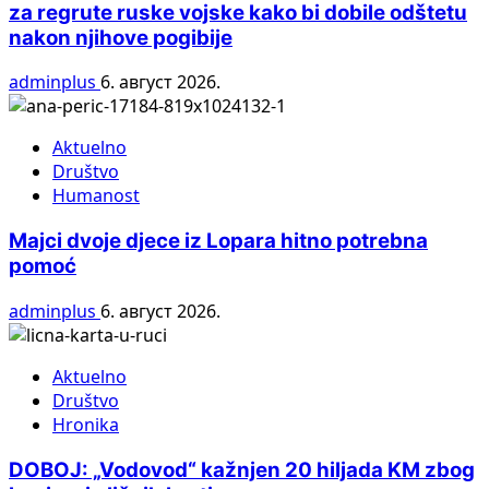
za regrute ruske vojske kako bi dobile odštetu
nakon njihove pogibije
adminplus
6. август 2026.
Aktuelno
Društvo
Humanost
Majci dvoje djece iz Lopara hitno potrebna
pomoć
adminplus
6. август 2026.
Aktuelno
Društvo
Hronika
DOBOJ: „Vodovod“ kažnjen 20 hiljada KM zbog