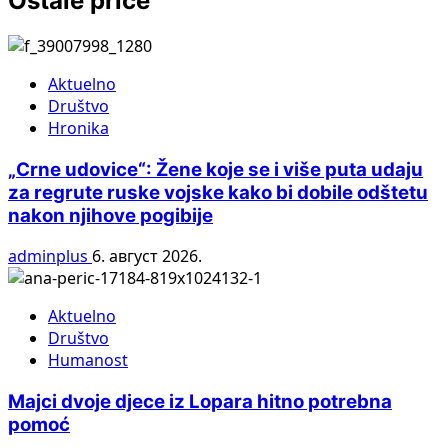
Ostale priče
Aktuelno
Društvo
Hronika
„Crne udovice“: Žene koje se i više puta udaju
za regrute ruske vojske kako bi dobile odštetu
nakon njihove pogibije
adminplus
6. август 2026.
Aktuelno
Društvo
Humanost
Majci dvoje djece iz Lopara hitno potrebna
pomoć