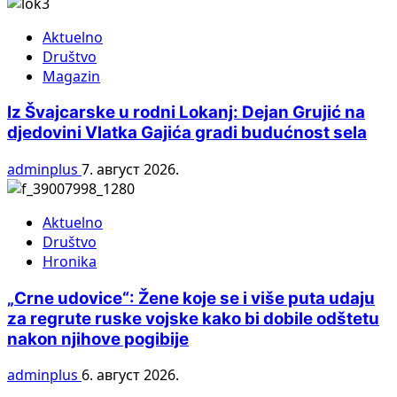
Aktuelno
Društvo
Magazin
Iz Švajcarske u rodni Lokanj: Dejan Grujić na
djedovini Vlatka Gajića gradi budućnost sela
adminplus
7. август 2026.
Aktuelno
Društvo
Hronika
„Crne udovice“: Žene koje se i više puta udaju
za regrute ruske vojske kako bi dobile odštetu
nakon njihove pogibije
adminplus
6. август 2026.