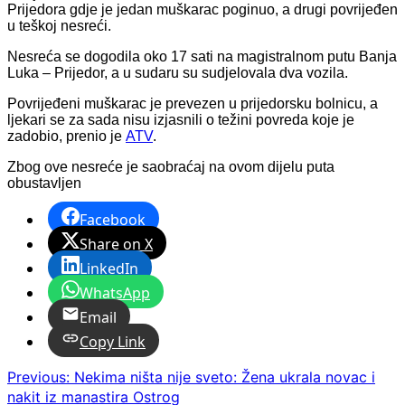
Prijedora gdje je jedan muškarac poginuo, a drugi povrijeđen
u teškoj nesreći.
Nesreća se dogodila oko 17 sati na magistralnom putu Banja
Luka – Prijedor, a u sudaru su sudjelovala dva vozila.
Povrijeđeni muškarac je prevezen u prijedorsku bolnicu, a
ljekari se za sada nisu izjasnili o težini povreda koje je
zadobio, prenio je
ATV
.
Zbog ove nesreće je saobraćaj na ovom dijelu puta
obustavljen
Facebook
Share on X
LinkedIn
WhatsApp
Email
Copy Link
Post
Previous:
Nekima ništa nije sveto: Žena ukrala novac i
nakit iz manastira Ostrog