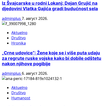
Iz Švajcarske u rodni Lokanj: Dejan Grujić na
djedovini Vlatka Gajića gradi budućnost sela
adminplus
7. август 2026.
Aktuelno
Društvo
Hronika
„Crne udovice“: Žene koje se i više puta udaju
za regrute ruske vojske kako bi dobile odštetu
nakon njihove pogibije
adminplus
6. август 2026.
Aktuelno
Društvo
Humanost