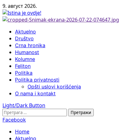
Skip
9. август 2026.
to
content
Primary
Aktuelno
Menu
Društvo
Crna hronika
Humanost
Kolumne
Feljton
Politika
Politika privatnosti
Opšti uslovi korišćenja
O nama i kontakt
Light/Dark Button
Претрага
за:
Facebook
Home
Aktuelno