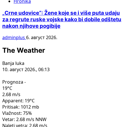
Hronika
„Crne udovice“: Žene koje se i više puta udaju
za regrute ruske vojske kako bi dobile odštetu
nakon njihove pogibije
adminplus
6. август 2026.
The Weather
Banja luka
10. август 2026., 06:13
Prognoza -
19°C
2.68 m/s
Apparent: 19°C
Pritisak: 1012 mb
Vlažnost: 75%
Vetar: 2.68 m/s NNW
Naleti vetra: 2.68 m/s