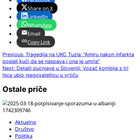
Facebook
Share on X
LinkedIn
WhatsApp
Email
Copy Link
Post
Previous:
Tragedija na UKC Tuzla: “Amiru nakon infarkta
poslali kući da se naspava i ona je umrla”
navigation
Next:
Detalji pucnjave u Sloveniji: Vozač kombija s tri
hica ubio njegovateljicu u vrtiću
Ostale priče
Aktuelno
Društvo
Politika