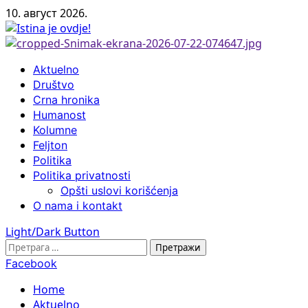
Skip
10. август 2026.
to
content
Primary
Aktuelno
Menu
Društvo
Crna hronika
Humanost
Kolumne
Feljton
Politika
Politika privatnosti
Opšti uslovi korišćenja
O nama i kontakt
Light/Dark Button
Претрага
за:
Facebook
Home
Aktuelno