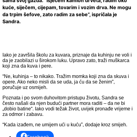
sama svoj gazda.
“Isječem kamion drveta, radim oko
kuće, siječem, cijepam, tovarim i vozim drva. Ne mogu
da trpim šefove, zato radim za sebe”, ispričala je
Sandra.
Iako je završila školu za kuvara, priznaje da kuhinju ne voli i
da je zaobilazi u širokom luku. Upravo zato, traži muškarca
koji zna da kuva i pere.
“Ne, kuhinja – to nikako. Tražim momka koji zna da skuva i
opere. Ako neko misli da se uda, ja ću da se ženim”,
poručuje uz osmijeh.
Poznata i po svom duhovitom pristupu životu, Sandra se
često našali da njen budući partner mora raditi – da ne bi
„dobio batine“. Iako vodi težak život, uvijek pronađe vrijeme i
za odmor i zabavu.
“Kada izađem, ne umijem ući u kuću”, dodaje kroz smijeh.