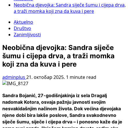
Neobična djevojka: Sandra siječe šumu i cijepa drva,
a traži momka koji zna da kuva i pere
Aktuelno
Društvo
Zanimljivosti
Neobična djevojka: Sandra siječe
šumu i cijepa drva, a traži momka
koji zna da kuva i pere
adminplus
21. октобар 2025.
1 minute read
Sandra Bojanić, 27-godišnjakinja iz sela Dragalj
nadomak Kotora, osvaja pažnju javnosti svojim
nesvakidašnjim načinom života. Dok većina djevojaka
njene dobi bira lakše poslove, Sandra svakodnevno
siječe šumu, siječe i cijepa drva – i ponosno kaže da je