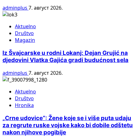
adminplus
7. август 2026.
Aktuelno
Društvo
Magazin
Iz Švajcarske u rodni Lokanj: Dejan Grujić na
djedovini Vlatka Gajića gradi budućnost sela
adminplus
7. август 2026.
Aktuelno
Društvo
Hronika
„Crne udovice“: Žene koje se i više puta udaju
za regrute ruske vojske kako bi dobile odštetu
nakon njihove pogibije