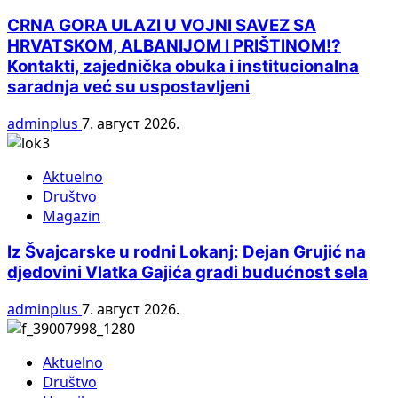
CRNA GORA ULAZI U VOJNI SAVEZ SA
HRVATSKOM, ALBANIJOM I PRIŠTINOM!?
Kontakti, zajednička obuka i institucionalna
saradnja već su uspostavljeni
adminplus
7. август 2026.
Aktuelno
Društvo
Magazin
Iz Švajcarske u rodni Lokanj: Dejan Grujić na
djedovini Vlatka Gajića gradi budućnost sela
adminplus
7. август 2026.
Aktuelno
Društvo