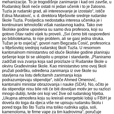
mehanizacije. To je trogodišnje zanimanje i kad oni završe, u
Rudarskoj školi neće ostati ni jedan učenik i to je žalosno.
Tuzla je rudarski grad, ali interesovanje je izostalo“, ističe
Edisa Muratović, v. d. direktora Mješovite srednje rudarske
škole Tuzla. Posljedica nedostatka interesa učenika je i
kontinuirani tehnološki višak nastavnog kadra. Tako ove
školske godine uposlena su samo dva profesora, koji su
gotovo čitav radni vijek tu proveli. „Svi ćemo biti raspoređeni
po bibliotekama, to nije problem, ali se gasi jedna struka.
Tužan je to osjećaj“, govori nam Begzada Ćosić, profesorica
u Mješovitoj srednjoj rudarskoj školi Tuzla. U resornom
kantonalnom ministarstvu od iduće školske godine planiraju
rješenje koje bi se uklopilo u propise i standarde. „Planiramo
zadržati sva zvanja koja sad proizlaze iz Rudarske škole u
okviru Građevinske škole. Kao ministarstvo smo ovoj školi
pružali podršku, određena zanimanja iz ove škole su
stavljena na listu deficitarnih zanimanja koja
podrazumijevaju stipendije“, ističe Ahmed Omerović,
kantonalni ministar obrazovanja i nauke (SDA). No, očito je
da stipendije nisu bile niti će biti dovoljan motiv jer su razlozi
mnogo dublji, tvrde oni koji već žive od rudarskog hljeba.
„Ukupna atmosfera koju su kreirali energetski lobiji u FBiH je
dovela do toga da djeca više ne upisuju rudarsku školu i
pored toga što što Tuzla ima toliko rudnika uglja, soli,
kamenoloma, te firme vape za tim kadrovima“, poručuje