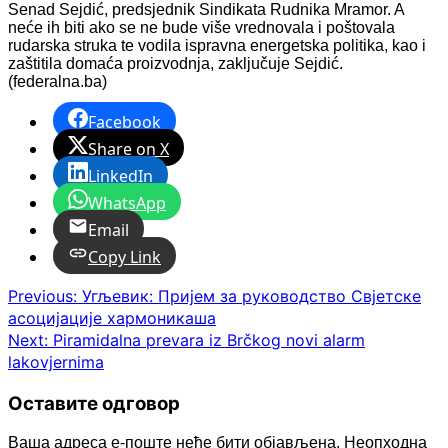
Senad Sejdić, predsjednik Sindikata Rudnika Mramor. A
neće ih biti ako se ne bude više vrednovala i poštovala
rudarska struka te vodila ispravna energetska politika, kao i
zaštitila domaća proizvodnja, zaključuje Sejdić.
(federalna.ba)
Facebook
Share on X
LinkedIn
WhatsApp
Email
Copy Link
Post
Previous:
Угљевик: Пријем за руководство Свјетске
асоцијације хармоникаша
navigation
Next:
Piramidalna prevara iz Brčkog novi alarm
lakovjernima
Оставите одговор
Ваша адреса е-поште неће бити објављена.
Неопходна