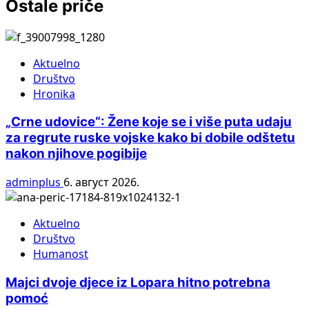
Ostale priče
Aktuelno
Društvo
Hronika
„Crne udovice“: Žene koje se i više puta udaju
za regrute ruske vojske kako bi dobile odštetu
nakon njihove pogibije
adminplus
6. август 2026.
Aktuelno
Društvo
Humanost
Majci dvoje djece iz Lopara hitno potrebna
pomoć