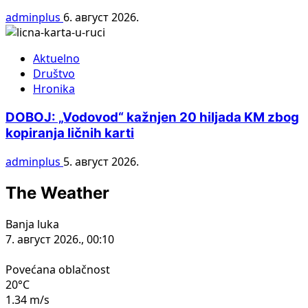
adminplus
6. август 2026.
Aktuelno
Društvo
Hronika
DOBOJ: „Vodovod“ kažnjen 20 hiljada KM zbog
kopiranja ličnih karti
adminplus
5. август 2026.
The Weather
Banja luka
7. август 2026., 00:10
Povećana oblačnost
20°C
1.34 m/s