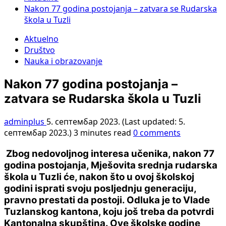
Nakon 77 godina postojanja – zatvara se Rudarska
škola u Tuzli
Aktuelno
Društvo
Nauka i obrazovanje
Nakon 77 godina postojanja –
zatvara se Rudarska škola u Tuzli
adminplus
5. септембар 2023. (Last updated: 5.
септембар 2023.)
3 minutes read
0 comments
Zbog nedovoljnog interesa učenika, nakon 77
godina postojanja, Mješovita srednja rudarska
škola u Tuzli će, nakon što u ovoj školskoj
godini isprati svoju posljednju generaciju,
pravno prestati da postoji. Odluka je to Vlade
Tuzlanskog kantona, koju još treba da potvrdi
Kantonalna skupština. Ove školske godine