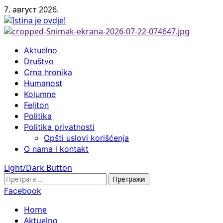
Skip
7. август 2026.
to
content
Primary
Aktuelno
Menu
Društvo
Crna hronika
Humanost
Kolumne
Feljton
Politika
Politika privatnosti
Opšti uslovi korišćenja
O nama i kontakt
Light/Dark Button
Претрага
за:
Facebook
Home
Aktuelno