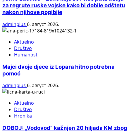
za regrute ruske vojske kako bi dobile odštetu
nakon njihove pogibije
adminplus
6. август 2026.
Aktuelno
Društvo
Humanost
Majci dvoje djece iz Lopara hitno potrebna
pomoć
adminplus
6. август 2026.
Aktuelno
Društvo
Hronika
DOBOJ: „Vodovod“ kažnjen 20 hiljada KM zbog