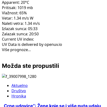
Apparent: 20°C
Pritisak: 1019 mb
Vlažnost: 65%
Vetar: 1.34 m/s W
Naleti vetra: 1.34 m/s
Izlazak sunca: 05:33
Zalazak sunca: 20:50
Current UV index:
UV Data is delivered by openuv.io
Više prognoze...
Možda ste propustili
Aktuelno
Društvo
Hronika
„Crne udovice“: Žene koje se i više puta udaju