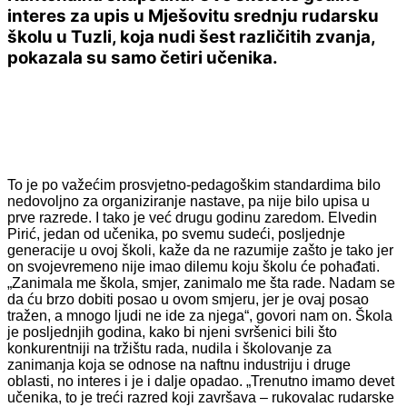
interes za upis u Mješovitu srednju rudarsku
školu u Tuzli, koja nudi šest različitih zvanja,
pokazala su samo četiri učenika.
To je po važećim prosvjetno-pedagoškim standardima bilo
nedovoljno za organiziranje nastave, pa nije bilo upisa u
prve razrede. I tako je već drugu godinu zaredom. Elvedin
Pirić, jedan od učenika, po svemu sudeći, posljednje
generacije u ovoj školi, kaže da ne razumije zašto je tako jer
on svojevremeno nije imao dilemu koju školu će pohađati.
„Zanimala me škola, smjer, zanimalo me šta rade. Nadam se
da ću brzo dobiti posao u ovom smjeru, jer je ovaj posao
tražen, a mnogo ljudi ne ide za njega“, govori nam on. Škola
je posljednjih godina, kako bi njeni svršenici bili što
konkurentniji na tržištu rada, nudila i školovanje za
zanimanja koja se odnose na naftnu industriju i druge
oblasti, no interes i je i dalje opadao. „Trenutno imamo devet
učenika, to je treći razred koji završava – rukovalac rudarske