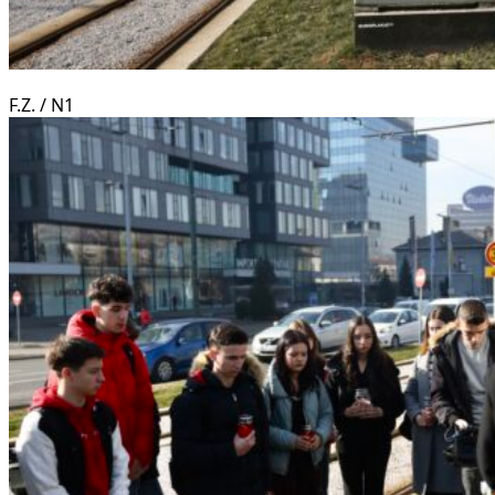
F.Z. / N1