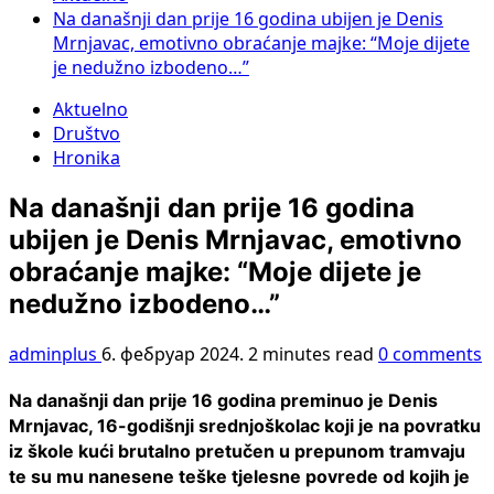
Na današnji dan prije 16 godina ubijen je Denis
Mrnjavac, emotivno obraćanje majke: “Moje dijete
je nedužno izbodeno…”
Aktuelno
Društvo
Hronika
Na današnji dan prije 16 godina
ubijen je Denis Mrnjavac, emotivno
obraćanje majke: “Moje dijete je
nedužno izbodeno…”
adminplus
6. фебруар 2024.
2 minutes read
0 comments
Na današnji dan prije 16 godina preminuo je Denis
Mrnjavac, 16-godišnji srednjoškolac koji je na povratku
iz škole kući brutalno pretučen u prepunom tramvaju
te su mu nanesene teške tjelesne povrede od kojih je