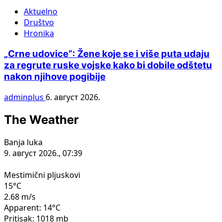
Aktuelno
Društvo
Hronika
„Crne udovice“: Žene koje se i više puta udaju
za regrute ruske vojske kako bi dobile odštetu
nakon njihove pogibije
adminplus
6. август 2026.
The Weather
Banja luka
9. август 2026., 07:39
Mestimični pljuskovi
15°C
2.68 m/s
Apparent: 14°C
Pritisak: 1018 mb