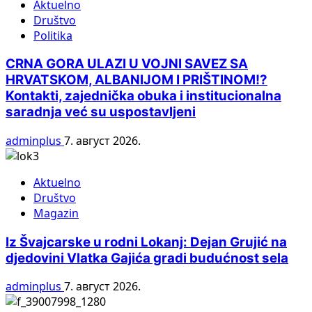
Aktuelno
Društvo
Politika
CRNA GORA ULAZI U VOJNI SAVEZ SA
HRVATSKOM, ALBANIJOM I PRIŠTINOM!?
Kontakti, zajednička obuka i institucionalna
saradnja već su uspostavljeni
adminplus
7. август 2026.
Aktuelno
Društvo
Magazin
Iz Švajcarske u rodni Lokanj: Dejan Grujić na
djedovini Vlatka Gajića gradi budućnost sela
adminplus
7. август 2026.