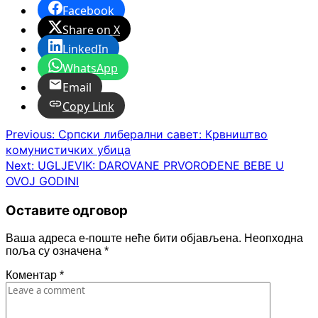
Facebook
Share on X
LinkedIn
WhatsApp
Email
Copy Link
Post
Previous:
Српски либерални савет: Крвништво
комунистичких убица
navigation
Next:
UGLJEVIK: DAROVANE PRVOROĐENE BEBE U
OVOJ GODINI
Оставите одговор
Ваша адреса е-поште неће бити објављена.
Неопходна
поља су означена
*
Коментар
*