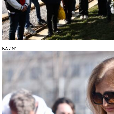
F.Z. / N1