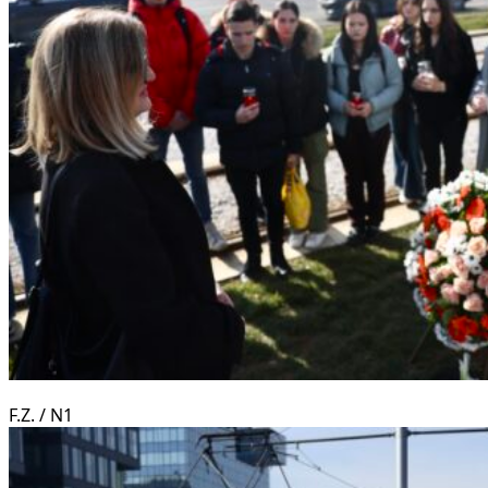
F.Z. / N1