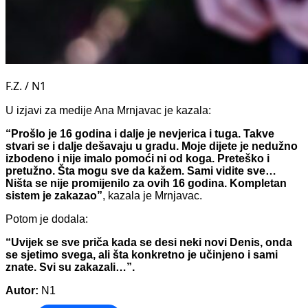
F.Z. / N1
U izjavi za medije Ana Mrnjavac je kazala:
“Prošlo je 16 godina i dalje je nevjerica i tuga. Takve
stvari se i dalje dešavaju u gradu. Moje dijete je nedužno
izbodeno i nije imalo pomoći ni od koga. Preteško i
pretužno. Šta mogu sve da kažem. Sami vidite sve…
Ništa se nije promijenilo za ovih 16 godina. Kompletan
sistem je zakazao”
, kazala je Mrnjavac.
Potom je dodala:
“Uvijek se sve priča kada se desi neki novi Denis, onda
se sjetimo svega, ali šta konkretno je učinjeno i sami
znate. Svi su zakazali…”.
Autor:
N1