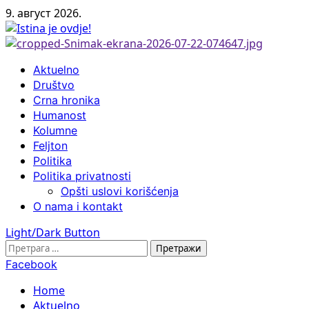
Skip
9. август 2026.
to
content
Primary
Aktuelno
Menu
Društvo
Crna hronika
Humanost
Kolumne
Feljton
Politika
Politika privatnosti
Opšti uslovi korišćenja
O nama i kontakt
Light/Dark Button
Претрага
за:
Facebook
Home
Aktuelno