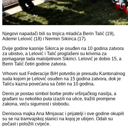
Njegovi napadači bili su trojica mladića Berin Talić (19),
Ademir Lelović (18) i Nermin Sikirica (17).
Dvije godine kasnije Sikirca je osuđen na 10 godina zatvora
za ubistvo, a Lelović i Talić proglašeni su krivima za
pomaganje tada maloljetnom Sikirici. Lelović je dobio 15, a
Berin Talić četiri godine zatvora.
Vrhovni sud Federacije BiH potvrdio je presudu Kantonalnog
suda kojom je Lelović osuđen na 15 godina zatvora, dok je
Taliću kazna povećana sa četiri na 10 godina.
Denis je postao simbol borbe protiv vršnjačkog nasilja, a
građani su nekoliko puta izazili na ulice, tražili promjene
zakona, veću sigurnost i slobodu.
Denisova majka Ana Mrnjavac i prijatelji i ove godine okupili
su se na tramvajskoj stanici na kojoj je ubijen. Odali su
počast i položili cvijeće.