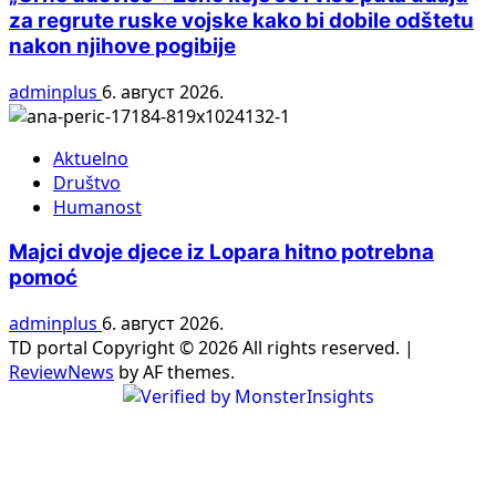
za regrute ruske vojske kako bi dobile odštetu
nakon njihove pogibije
adminplus
6. август 2026.
Aktuelno
Društvo
Humanost
Majci dvoje djece iz Lopara hitno potrebna
pomoć
adminplus
6. август 2026.
TD portal Copyright © 2026 All rights reserved.
|
ReviewNews
by AF themes.