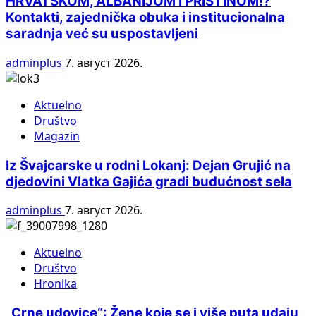
HRVATSKOM, ALBANIJOM I PRIŠTINOM!?
Kontakti, zajednička obuka i institucionalna
saradnja već su uspostavljeni
adminplus
7. август 2026.
Aktuelno
Društvo
Magazin
Iz Švajcarske u rodni Lokanj: Dejan Grujić na
djedovini Vlatka Gajića gradi budućnost sela
adminplus
7. август 2026.
Aktuelno
Društvo
Hronika
„Crne udovice“: Žene koje se i više puta udaju