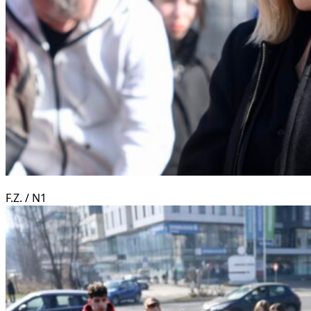
F.Z. / N1