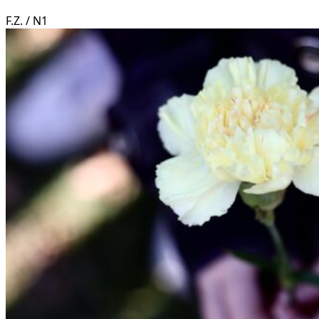
F.Z. / N1