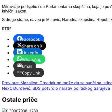
Mitrović je podsjetio i da Parlamentarna skupština, koja je 
krivični zakon.
S druge strane, naveo je Mitrović, Narodna skupština Republi
RTRS
Facebook
Share on X
LinkedIn
WhatsApp
Email
Copy Link
Post
Previous:
Mazalica: Crnadak ne može da se suoči sa istin
Next:
Đurđević: SDS potvrdio narativ političkog Sarajeva
navigation
Ostale priče