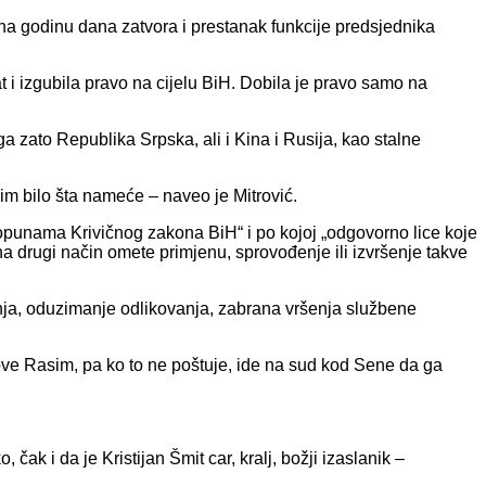
a na godinu dana zatvora i prestanak funkcije predsjednika
 i izgubila pravo na cijelu BiH. Dobila je pravo samo na
ga zato Republika Srpska, ali i Kina i Rusija, kao stalne
m bilo šta nameće – naveo je Mitrović.
opunama Krivičnog zakona BiH“ i po kojoj „odgovorno lice koje
 na drugi način omete primjenu, sprovođenje ili izvršenje takve
nja, oduzimanje odlikovanja, zabrana vršenja službene
e zove Rasim, pa ko to ne poštuje, ide na sud kod Sene da ga
ak i da je Kristijan Šmit car, kralj, božji izaslanik –