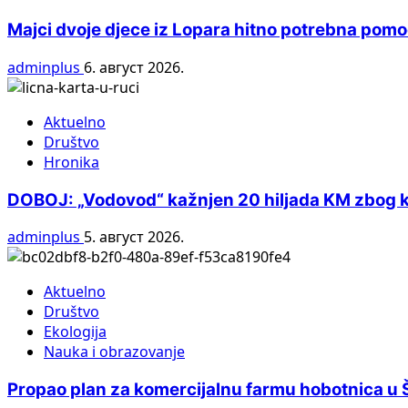
Majci dvoje djece iz Lopara hitno potrebna pom
adminplus
6. август 2026.
Aktuelno
Društvo
Hronika
DOBOJ: „Vodovod“ kažnjen 20 hiljada KM zbog ko
adminplus
5. август 2026.
Aktuelno
Društvo
Ekologija
Nauka i obrazovanje
Propao plan za komercijalnu farmu hobotnica u Šp