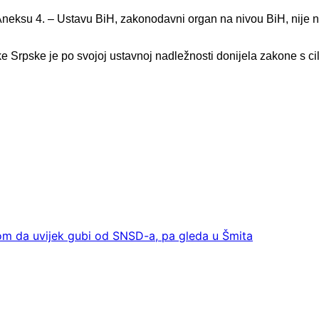
po Aneksu 4. – Ustavu BiH, zakonodavni organ na nivou BiH, nij
ke Srpske je po svojoj ustavnoj nadležnosti donijela zakone s 
om da uvijek gubi od SNSD-a, pa gleda u Šmita