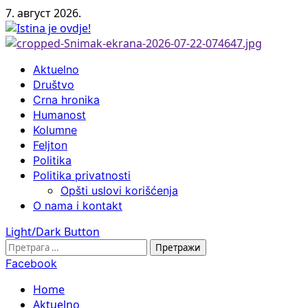
Skip
7. август 2026.
to
content
Primary
Aktuelno
Menu
Društvo
Crna hronika
Humanost
Kolumne
Feljton
Politika
Politika privatnosti
Opšti uslovi korišćenja
O nama i kontakt
Light/Dark Button
Претрага
за:
Facebook
Home
Aktuelno