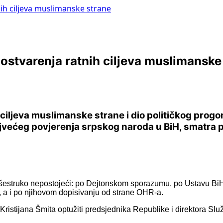
ih ciljeva muslimanske strane
 ostvarenja ratnih ciljeva muslimanske
 ciljeva muslimanske strane i dio političkog prog
najvećeg povjerenja srpskog naroda u BiH, smatra 
“ višestruko nepostojeći: po Dejtonskom sporazumu, po Ustavu B
 a i po njihovom dopisivanju od strane OHR-a.
istijana Šmita optužiti predsjednika Republike i direktora Slu