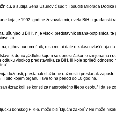
ptužnicu, a sudija Sena Uzunović suditi i osuditi Milorada Dodik
ne koja je 1992. godine žrtvovala mir, uvela BiH u građanski rat
na, ušunjao u BiH“, nije visoki predstavnik strana-potpisnica, te 
stavnika.
ama, njihov punomoćnik, nisu mu ni dale nikakva ovlašćenja da i
edstavnik donio „Odluku kojom se donosi Zakon o izmjenama i d
uje odluku visokog predstavnika za BiH, ili koje spriječi odnosno
ina“.
nja dužnosti, prestanak službene dužnosti i prestanak zaposle
i bilo kojem organu i sve to na period do 10 godina.
pisan /izraz koji se koristi za natprosječno lijepu osobu/ i da s
ljučku bonskog PIK-a, može biti `ključni zakon`? Ne može nikako, č