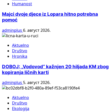
Humanost
Majci dvoje djece iz Lopara hitno potrebna
pomoć
adminplus
6. август 2026.
Aktuelno
Društvo
Hronika
DOBOJ: „Vodovod“ kažnjen 20 hiljada KM zbog
kopiranja ličnih karti
adminplus
5. август 2026.
Aktuelno
Društvo
Ekologija