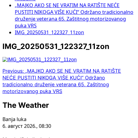
„MAJKO AKO SE NE VRATIM NA RATIŠTE NEĆE
PUSTITI NIKOGA VIŠE KUĆI“ Održano tradicionalno
druženje veterana 65. Zaštitnog motorizovanog
puka VRS
IMG_20250531_122327_11zon
IMG_20250531_122327_11zon
Post
Previous:
„MAJKO AKO SE NE VRATIM NA RATIŠTE
NEĆE PUSTITI NIKOGA VIŠE KUĆI“ Održano
navigation
tradicionalno druženje veterana 65. Zaštitnog
motorizovanog puka VRS
The Weather
Banja luka
6. август 2026., 08:30