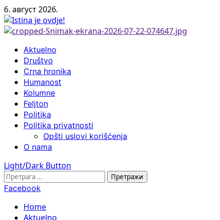
Skip
6. август 2026.
to
content
Primary
Aktuelno
Menu
Društvo
Crna hronika
Humanost
Kolumne
Feljton
Politika
Politika privatnosti
Opšti uslovi korišćenja
O nama
Light/Dark Button
Претрага
за:
Facebook
Home
Aktuelno