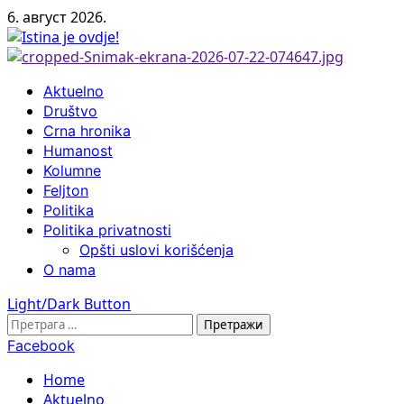
Skip
6. август 2026.
to
content
Primary
Aktuelno
Menu
Društvo
Crna hronika
Humanost
Kolumne
Feljton
Politika
Politika privatnosti
Opšti uslovi korišćenja
O nama
Light/Dark Button
Претрага
за:
Facebook
Home
Aktuelno