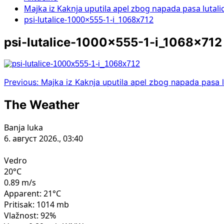
Majka iz Kaknja uputila apel zbog napada pasa lutali
psi-lutalice-1000×555-1-i_1068x712
psi-lutalice-1000×555-1-i_1068x712
Post
Previous:
Majka iz Kaknja uputila apel zbog napada pasa l
navigation
The Weather
Banja luka
6. август 2026., 03:40
Vedro
20°C
0.89 m/s
Apparent: 21°C
Pritisak: 1014 mb
Vlažnost: 92%