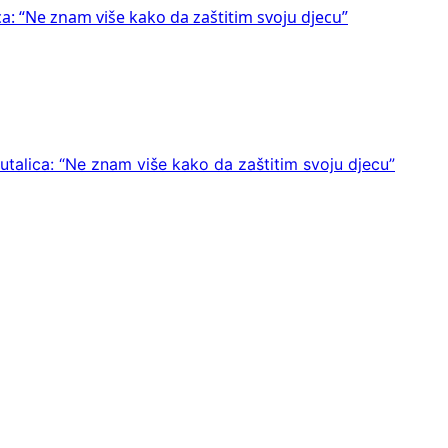
ca: “Ne znam više kako da zaštitim svoju djecu”
utalica: “Ne znam više kako da zaštitim svoju djecu”