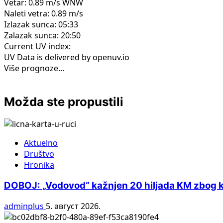
Vetar: 0.89 m/s WNW
Naleti vetra: 0.89 m/s
Izlazak sunca: 05:33
Zalazak sunca: 20:50
Current UV index:
UV Data is delivered by openuv.io
Više prognoze...
Možda ste propustili
Aktuelno
Društvo
Hronika
DOBOJ: „Vodovod“ kažnjen 20 hiljada KM zbog ko
adminplus
5. август 2026.