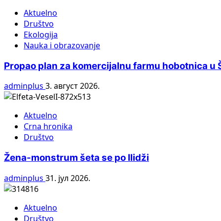
Aktuelno
Društvo
Ekologija
Nauka i obrazovanje
Propao plan za komercijalnu farmu hobotnica u Šp
adminplus
3. август 2026.
Aktuelno
Crna hronika
Društvo
Žena-monstrum šeta se po Ilidži
adminplus
31. јул 2026.
Aktuelno
Društvo