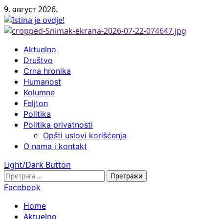
Skip
9. август 2026.
to
content
Primary
Aktuelno
Menu
Društvo
Crna hronika
Humanost
Kolumne
Feljton
Politika
Politika privatnosti
Opšti uslovi korišćenja
O nama i kontakt
Light/Dark Button
Претрага
за:
Facebook
Home
Aktuelno