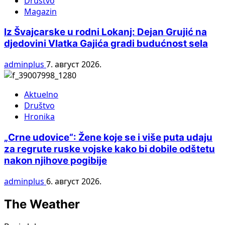
Društvo
Magazin
Iz Švajcarske u rodni Lokanj: Dejan Grujić na
djedovini Vlatka Gajića gradi budućnost sela
adminplus
7. август 2026.
Aktuelno
Društvo
Hronika
„Crne udovice“: Žene koje se i više puta udaju
za regrute ruske vojske kako bi dobile odštetu
nakon njihove pogibije
adminplus
6. август 2026.
The Weather