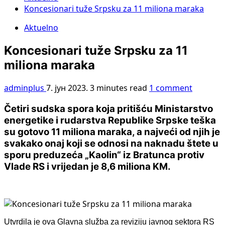
Koncesionari tuže Srpsku za 11 miliona maraka
Aktuelno
Koncesionari tuže Srpsku za 11
miliona maraka
adminplus
7. јун 2023.
3 minutes read
1 comment
Četiri sudska spora koja pritišću Ministarstvo
energetike i rudarstva Republike Srpske teška
su gotovo 11 miliona maraka, a najveći od njih je
svakako onaj koji se odnosi na naknadu štete u
sporu preduzeća „Kaolin“ iz Bratunca protiv
Vlade RS i vrijedan je 8,6 miliona KM.
Utvrdila je ova Glavna služba za reviziju javnog sektora RS