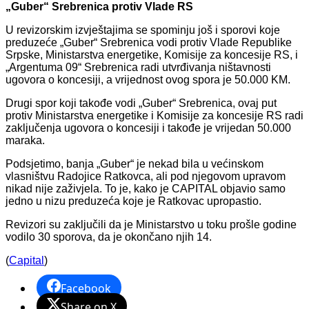
„Guber“ Srebrenica protiv Vlade RS
U revizorskim izvještajima se spominju još i sporovi koje
preduzeće „Guber“ Srebrenica vodi protiv Vlade Republike
Srpske, Ministarstva energetike, Komisije za koncesije RS, i
„Argentuma 09“ Srebrenica radi utvrđivanja ništavnosti
ugovora o koncesiji, a vrijednost ovog spora je 50.000 KM.
Drugi spor koji takođe vodi „Guber“ Srebrenica, ovaj put
protiv Ministarstva energetike i Komisije za koncesije RS radi
zaključenja ugovora o koncesiji i takođe je vrijedan 50.000
maraka.
Podsjetimo, banja „Guber“ je nekad bila u većinskom
vlasništvu Radojice Ratkovca, ali pod njegovom upravom
nikad nije zaživjela. To je, kako je CAPITAL objavio samo
jedno u nizu preduzeća koje je Ratkovac upropastio.
Revizori su zaključili da je Ministarstvo u toku prošle godine
vodilo 30 sporova, da je okončano njih 14.
(
Capital
)
Facebook
Share on X