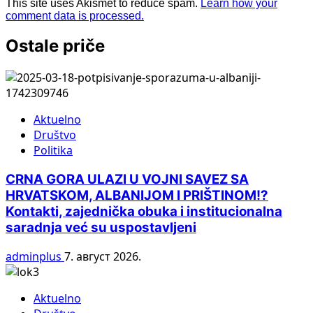
This site uses Akismet to reduce spam.
Learn how your
comment data is processed.
Ostale priče
Aktuelno
Društvo
Politika
CRNA GORA ULAZI U VOJNI SAVEZ SA
HRVATSKOM, ALBANIJOM I PRIŠTINOM!?
Kontakti, zajednička obuka i institucionalna
saradnja već su uspostavljeni
adminplus
7. август 2026.
Aktuelno