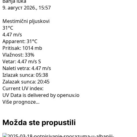
Banja luka
9. август 2026., 15:57
Mestimični pljuskovi
31°C
4.47 m/s
Apparent: 31°C
Pritisak: 1014 mb
Vlažnost: 33%
Vetar: 4.47 m/s S
Naleti vetra: 4.47 m/s
Izlazak sunca: 05:38
Zalazak sunca: 20:45
Current UV index:
UV Data is delivered by openuv.io
Više prognoze...
Možda ste propustili