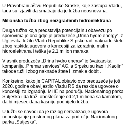
U Pravobranilaštvu Republike Srpske, koje zastupa Vladu,
tada su izjavili da smatraju da je tužba neosnovana.
Milionska tužba zbog neizgrađenih hidroelektrana
Druga tužba koja predstavlja potencijalnu obavezu po
sporovima je ona gdje je preduzeće „Drina hydro energy“ iz
Ugljevika tužilo Vladu Republike Srpske radi naknade štete
zbog raskida ugovora o koncesiji za izgradnju malih
hidroelektrana i teška je 2,1 milion maraka.
Vlasnik preduzeća „Drina hydro energy“ je švajcarska
kompanija „Premar services“ AG, a Srpsku su kao i „Kaolin“
takođe tužili zbog naknade štete i izmakle dobiti.
Konkretno, kako je CAPITAL objavio ovo preduzeće je još
2020. godine obavijestilo Vladu RS da raskida ugovore o
koncesiji za izgradnju MHE na području Nacionalnog parka
Sutjeska i da traži obeštećenje od 2,1 miliona sa kamatom,
da bi mjesec dana kasnije podnijelo tužbu.
U tužbi se navodi da je razlog nerealizacije ugovora
nepostojanje prostornog plana za područje Nacionalnog
parka „Sutjeska“.