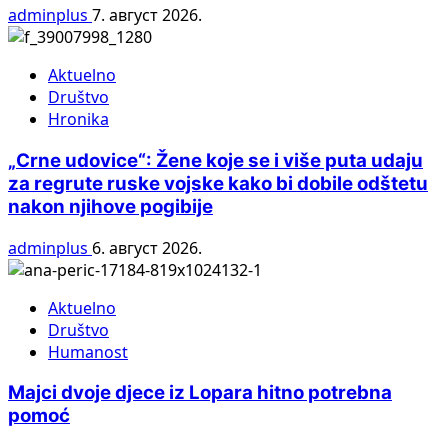
adminplus
7. август 2026.
Aktuelno
Društvo
Hronika
„Crne udovice“: Žene koje se i više puta udaju
za regrute ruske vojske kako bi dobile odštetu
nakon njihove pogibije
adminplus
6. август 2026.
Aktuelno
Društvo
Humanost
Majci dvoje djece iz Lopara hitno potrebna
pomoć