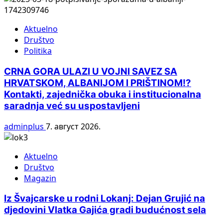
Aktuelno
Društvo
Politika
CRNA GORA ULAZI U VOJNI SAVEZ SA
HRVATSKOM, ALBANIJOM I PRIŠTINOM!?
Kontakti, zajednička obuka i institucionalna
saradnja već su uspostavljeni
adminplus
7. август 2026.
Aktuelno
Društvo
Magazin
Iz Švajcarske u rodni Lokanj: Dejan Grujić na
djedovini Vlatka Gajića gradi budućnost sela