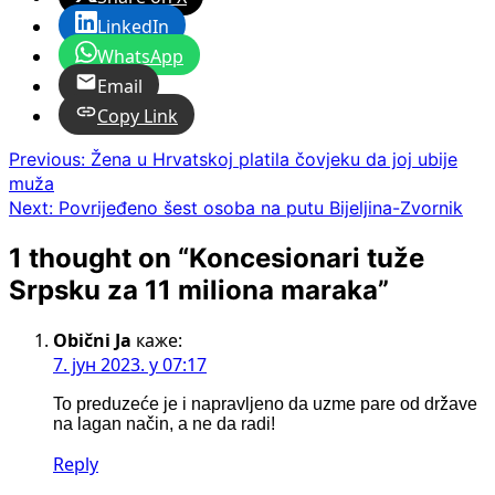
LinkedIn
WhatsApp
Email
Copy Link
Post
Previous:
Žena u Hrvatskoj platila čovjeku da joj ubije
muža
navigation
Next:
Povrijeđeno šest osoba na putu Bijeljina-Zvornik
1 thought on “
Koncesionari tuže
Srpsku za 11 miliona maraka
”
Obični Ja
каже:
7. јун 2023. у 07:17
To preduzeće je i napravljeno da uzme pare od države
na lagan način, a ne da radi!
Reply