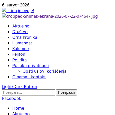
Skip
6. август 2026.
to
content
Primary
Aktuelno
Menu
Društvo
Crna hronika
Humanost
Kolumne
Feljton
Politika
Politika privatnosti
Opšti uslovi korišćenja
O nama i kontakt
Light/Dark Button
Претрага
за:
Facebook
Home
Aktuelno