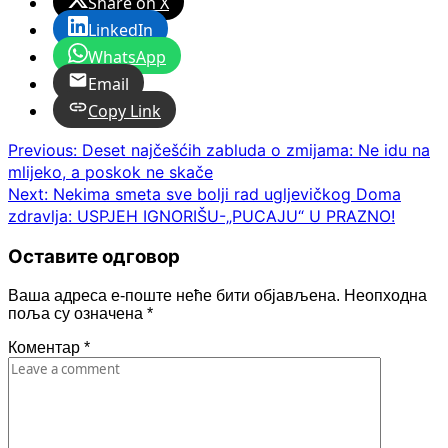
Share on X
LinkedIn
WhatsApp
Email
Copy Link
Post
Previous:
Deset najčešćih zabluda o zmijama: Ne idu na
mlijeko, a poskok ne skače
navigation
Next:
Nekima smeta sve bolji rad ugljevičkog Doma
zdravlja: USPJEH IGNORIŠU-„PUCAJU“ U PRAZNO!
Оставите одговор
Ваша адреса е-поште неће бити објављена.
Неопходна
поља су означена
*
Коментар
*