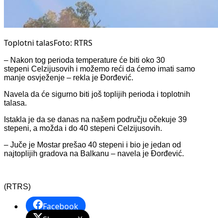
Toplotni talasFoto: RTRS
– Nakon tog perioda temperature će biti oko 30
stepeni Celzijusovih i možemo reći da ćemo imati samo
manje osvježenje – rekla je Đorđević.
Navela da će sigurno biti još toplijih perioda i toplotnih
talasa.
Istakla je da se danas na našem području očekuje 39
stepeni, a možda i do 40 stepeni Celzijusovih.
– Јuče je Mostar prešao 40 stepeni i bio je jedan od
najtoplijih gradova na Balkanu – navela je Đorđević.
(RTRS)
Facebook