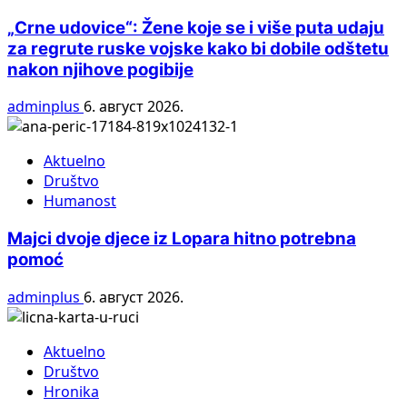
„Crne udovice“: Žene koje se i više puta udaju
za regrute ruske vojske kako bi dobile odštetu
nakon njihove pogibije
adminplus
6. август 2026.
Aktuelno
Društvo
Humanost
Majci dvoje djece iz Lopara hitno potrebna
pomoć
adminplus
6. август 2026.
Aktuelno
Društvo
Hronika