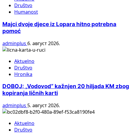
Društvo
Humanost
Majci dvoje djece iz Lopara hitno potrebna
pomoć
adminplus
6. август 2026.
Aktuelno
Društvo
Hronika
DOBOJ: „Vodovod“ kažnjen 20 hiljada KM zbog
kopiranja ličnih karti
adminplus
5. август 2026.
Aktuelno
Društvo