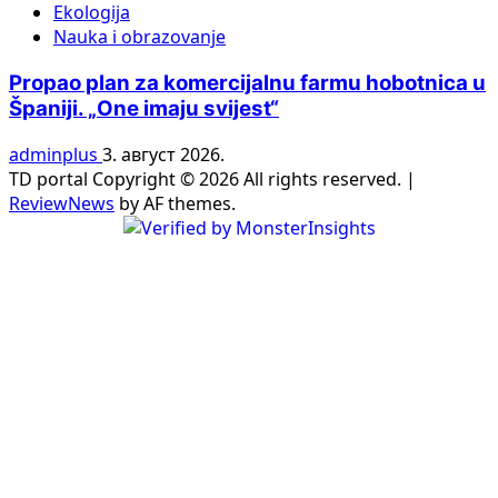
Ekologija
Nauka i obrazovanje
Propao plan za komercijalnu farmu hobotnica u
Španiji. „One imaju svijest“
adminplus
3. август 2026.
TD portal Copyright © 2026 All rights reserved.
|
ReviewNews
by AF themes.