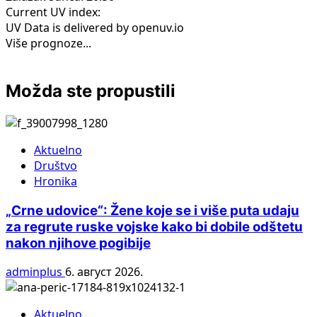
Current UV index:
UV Data is delivered by openuv.io
Više prognoze...
Možda ste propustili
Aktuelno
Društvo
Hronika
„Crne udovice“: Žene koje se i više puta udaju
za regrute ruske vojske kako bi dobile odštetu
nakon njihove pogibije
adminplus
6. август 2026.
Aktuelno