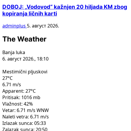
DOBOJ: „Vodovod“ kažnjen 20 hiljada KM zbog
kopiranja ličnih karti
adminplus
5. август 2026.
The Weather
Banja luka
6. август 2026., 18:10
Mestimični pljuskovi
27°C
6.71 m/s
Apparent: 27°C
Pritisak: 1016 mb
Vlažnost: 42%
Vetar: 6.71 m/s WNW
Naleti vetra: 6.71 m/s
Izlazak sunca: 05:33
Zalazak sunca: 20:50