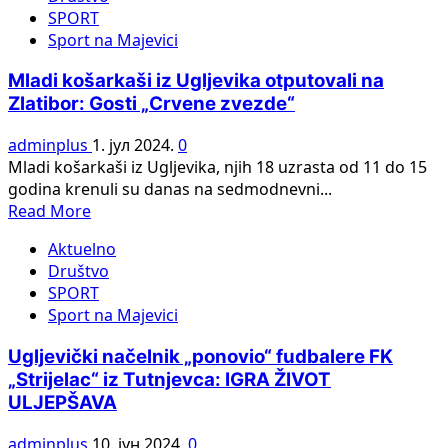
UGLJEVIČKI
SPORT
FK
Sport na Majevici
RUDAR
OSTAJE
Mladi košarkaši iz Ugljevika otputovali na
ČLAN
Zlatibor: Gosti „Crvene zvezde“
DRUGE
LIGE
adminplus
1. јул 2024.
0
REPUBLIKE
Mladi košarkaši iz Ugljevika, njih 18 uzrasta od 11 do 15
SRPSKE
godina krenuli su danas na sedmodnevni...
–
Read
Read More
ISTOK
more
Aktuelno
about
Društvo
Mladi
SPORT
košarkaši
Sport na Majevici
iz
Ugljevika
Ugljevički načelnik „ponovio“ fudbalere FK
otputovali
„Strijelac“ iz Tutnjevca: IGRA ŽIVOT
na
ULJEPŠAVA
Zlatibor:
Gosti
adminplus
10. јун 2024.
0