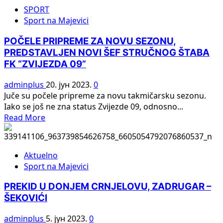
more
SPORT
about
Sport na Majevici
АКО
НЕ
POČELE PRIPREME ZA NOVU SEZONU,
МОЖЕ
PREDSTAVLJEN NOVI ŠEF STRUČNOG ŠTABA
ЂОКОВИЋ
FK “ZVIJEZDA 09”
МОГУ
УГЉЕВИЧКИ
adminplus
20. јун 2023.
0
КОНОПАШИ
Juče su počele pripreme za novu takmičarsku sezonu.
Iako se još ne zna status Zvijezde 09, odnosno...
Read
Read More
more
about
POČELE
Aktuelno
PRIPREME
Sport na Majevici
ZA
NOVU
PREKID U DONJEM CRNJELOVU, ZADRUGAR –
SEZONU,
ŠEKOVIĆI
PREDSTAVLJEN
NOVI
adminplus
5. јун 2023.
0