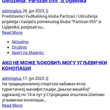
Udruženja “Partizan 055” iz Ugljevika
–
MITAR
adminplus
26. јул 2023.
0
MAKSIMOVIĆ
Predstavnici Fudbalskog kluba Partizan i Udruženja
MANDO
prijatelja i navijača pomenutog kluba “Partizan 055” iz
Ugljevika, potpisali su...
Read
Read More
more
Aktuelno
about
Društvo
Potpisan
Sport na Majevici
Protokol
o
АКО НЕ МОЖЕ ЂОКОВИЋ МОГУ УГЉЕВИЧКИ
saradnji
КОНОПАШИ
FK
Partizan
adminplus
17. јул 2023.
0
i
На традиционалној спортско-забавно-етно
Udruženja
туристичкој манифестацији „Јањски вишебој“
“Partizan
одржаној по 14-и пут у Стројицама општина Шипово
055”
угљевички конопаши...
iz
Read
Read More
Ugljevika