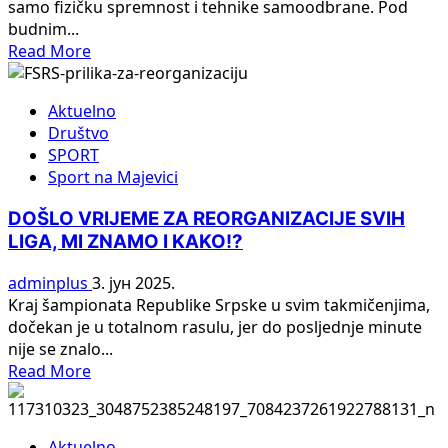
samo fizičku spremnost i tehnike samoodbrane. Pod
budnim...
Read
Read More
more
about
Aktuelno
Karate
Društvo
klub
SPORT
„Majevica“
Sport na Majevici
iz
Lopara
DOŠLO VRIJEME ZA REORGANIZACIJE SVIH
LIGA, MI ZNAMO I KAKO!?
adminplus
3. јун 2025.
Kraj šampionata Republike Srpske u svim takmičenjima,
dočekan je u totalnom rasulu, jer do posljednje minute
nije se znalo...
Read
Read More
more
about
DOŠLO
Aktuelno