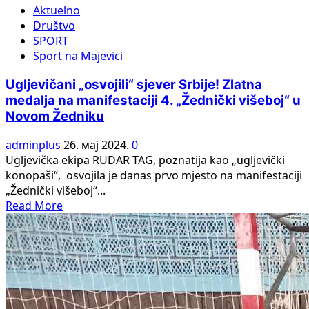
Aktuelno
KONOPAŠI
Društvo
RUDAR-
SPORT
TAG
Sport na Majevici
NAJAVILI
PRVENSTVO
Ugljevičani „osvojili“ sjever Srbije! Zlatna
VITEŠKIH
medalja na manifestaciji 4. „Žednički višeboj“ u
IGARA
Novom Žedniku
adminplus
26. мај 2024.
0
Ugljevička ekipa RUDAR TAG, poznatija kao „ugljevički
konopaši“, osvojila je danas prvo mjesto na manifestaciji
„Žednički višeboj“...
Read
Read More
more
about
Ugljevičani
„osvojili“
sjever
Srbije!