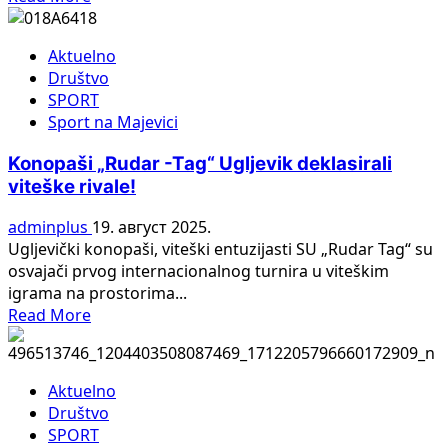
more
about
Aktuelno
Trijumf
Društvo
Rudara
SPORT
u
Sport na Majevici
Dvorovima:
Proleter
Konopaši „Rudar -Tag“ Ugljevik deklasirali
:Rudar
viteške rivale!
(U)
0:2
adminplus
19. август 2025.
(0:1)
Ugljevički konopaši, viteški entuzijasti SU „Rudar Tag“ su
osvajači prvog internacionalnog turnira u viteškim
igrama na prostorima...
Read
Read More
more
about
Konopaši
Aktuelno
„Rudar
Društvo
-
SPORT
Tag“