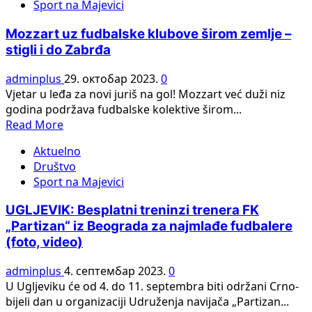
Sport na Majevici
Mozzart uz fudbalske klubove širom zemlje –
stigli i do Zabrđa
adminplus
29. октобар 2023.
0
Vjetar u leđa za novi juriš na gol! Mozzart već duži niz
godina podržava fudbalske kolektive širom...
Read
Read More
more
Aktuelno
about
Društvo
Mozzart
Sport na Majevici
uz
fudbalske
UGLJEVIK: Besplatni treninzi trenera FK
klubove
„Partizan“ iz Beograda za najmlađe fudbalere
širom
(foto, video)
zemlje
–
adminplus
4. септембар 2023.
0
stigli
U Ugljeviku će od 4. do 11. septembra biti održani Crno-
i
bijeli dan u organizaciji Udruženja navijača „Partizan...
do