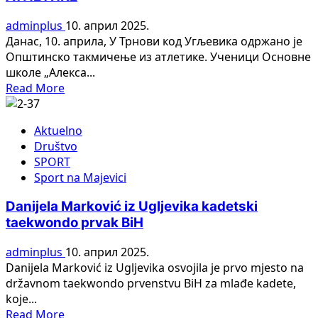
ponovo
drugoligaš
adminplus
10. април 2025.
Данас, 10. априла, У Трнови код Угљевика одржано је
Општинско такмичење из атлетике. Ученици Основне
школе „Алекса...
Read
Read More
more
about
Aktuelno
УГЉЕВИК:
Društvo
ОПШТИНСКО
SPORT
ТАКМИЧЕЊЕ
Sport na Majevici
ИЗ
АТЛЕТИКЕ
Danijela Marković iz Ugljevika kadetski
taekwondo prvak BiH
adminplus
10. април 2025.
Danijela Marković iz Ugljevika osvojila je prvo mjesto na
državnom taekwondo prvenstvu BiH za mlađe kadete,
koje...
Read
Read More