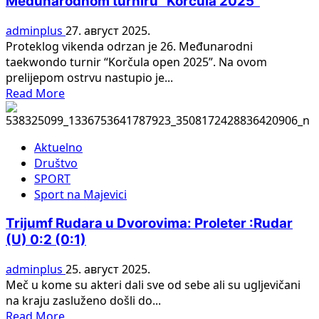
Međunarodnom turniru “Korčula 2025”
kola
Rudar
adminplus
27. август 2025.
–
Proteklog vikenda odrzan je 26. Međunarodni
Ilicka:
taekwondo turnir “Korčula open 2025”. Na ovom
Nema
prelijepom ostrvu nastupio je...
euforije,
Read
Read More
sportski
more
prijatelji
about
su
Sestre
naši
Aktuelno
Marković
gosti
Društvo
iz
!
SPORT
Ugljevika
Sport na Majevici
dominirale
na
Trijumf Rudara u Dvorovima: Proleter :Rudar
Međunarodnom
(U) 0:2 (0:1)
turniru
“Korčula
adminplus
25. август 2025.
2025”
Meč u kome su akteri dali sve od sebe ali su ugljevičani
na kraju zasluženo došli do...
Read
Read More