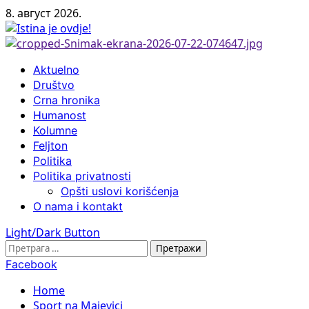
Skip
8. август 2026.
to
content
Primary
Aktuelno
Menu
Društvo
Crna hronika
Humanost
Kolumne
Feljton
Politika
Politika privatnosti
Opšti uslovi korišćenja
O nama i kontakt
Light/Dark Button
Претрага
за:
Facebook
Home
Sport na Majevici