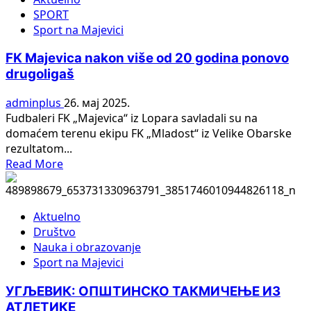
VRIJEME
SPORT
ZA
Sport na Majevici
REORGANIZACIJE
SVIH
FK Majevica nakon više od 20 godina ponovo
LIGA,
drugoligaš
MI
ZNAMO
adminplus
26. мај 2025.
I
Fudbaleri FK „Majevica“ iz Lopara savladali su na
KAKO!?
domaćem terenu ekipu FK „Mladost“ iz Velike Obarske
rezultatom...
Read
Read More
more
about
FK
Aktuelno
Majevica
Društvo
nakon
Nauka i obrazovanje
više
Sport na Majevici
od
20
УГЉЕВИК: ОПШТИНСКО ТАКМИЧЕЊЕ ИЗ
godina
АТЛЕТИКЕ