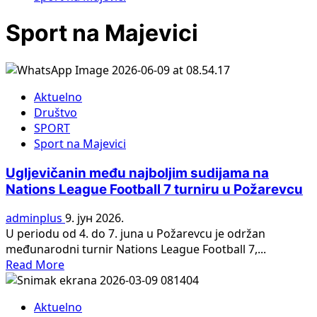
Sport na Majevici
Aktuelno
Društvo
SPORT
Sport na Majevici
Ugljevičanin među najboljim sudijama na
Nations League Football 7 turniru u Požarevcu
adminplus
9. јун 2026.
U periodu od 4. do 7. juna u Požarevcu je održan
međunarodni turnir Nations League Football 7,...
Read
Read More
more
about
Aktuelno
Ugljevičanin