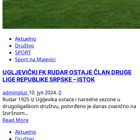
Aktuelno
Društvo
SPORT
Sport na Majevici
UGLJEVIČKI FK RUDAR OSTAJE ČLAN DRUGE
LIGE REPUBLIKE SRPSKE – ISTOK
adminplus
10. јул 2024.
0
Rudar 1925 iz Ugljevika ostaće i naredne sezone u
drugoligaškom društvu, potvrđeno je danas zvanično na
Izvršnom...
Read
Read More
more
Aktuelno
about
Društvo