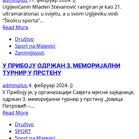
Ugljevičanin Mladen Stevanović rangiran je kao 21.
ultramaratonac u svijetu, a u svom Ugljeviku vodi
“Školicu sporta”...
Read
Read More
more
Društvo
about
Sport na Majevici
Ugljevički
Zanimljivosti
“ajronmen”
–
У ПРИБОЈУ ОДРЖАН 3. МЕМОРИЈАЛНИ
Za
ТУРНИР У ПРСТЕНУ
Mladena
je
adminplus
4. фебруар 2024.
0
sport
У Прибоју је, у организацији Савјета мјесне заједнице,
više
одржан 3. меморијални турнир у прстену „Јовица
od
Петровић –...
fizičke
Read
Read More
aktivnosti
more
Društvo
about
SPORT
У
Sport na Majevici