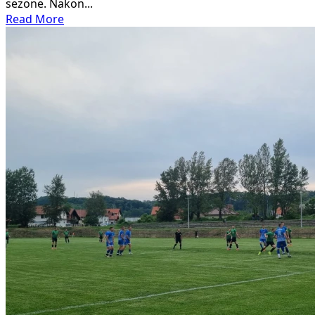
sezone. Nakon...
Read
Read More
more
about
UGLJEVIČKI
FK
RUDAR
SE
DIŽE
IZ
PEPELA