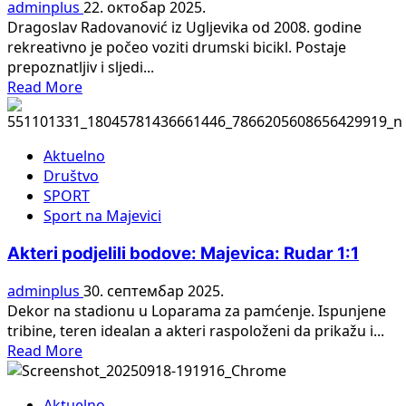
adminplus
22. октобар 2025.
Dragoslav Radovanović iz Ugljevika od 2008. godine
rekreativno je počeo voziti drumski bicikl. Postaje
prepoznatljiv i sljedi...
Read
Read More
more
about
Uspješni
Aktuelno
sportista,
Društvo
Dragoslav
SPORT
Radovanović
Sport na Majevici
promoviše
biciklizam
Akteri podjelili bodove: Majevica: Rudar 1:1
širom
BiH:
adminplus
30. септембар 2025.
Živim
Dekor na stadionu u Loparama za pamćenje. Ispunjene
život
tribine, teren idealan a akteri raspoloženi da prikažu i...
sa
Read
Read More
biciklom
more
about
Aktuelno