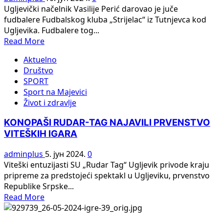
„Crvene
Ugljevički načelnik Vasilije Perić darovao je juče
zvezde“
fudbalere Fudbalskog kluba „Strijelac“ iz Tutnjevca kod
Ugljevika. Fudbalere tog...
Read
Read More
more
Aktuelno
about
Društvo
Ugljevički
SPORT
načelnik
Sport na Majevici
„ponovio“
Život i zdravlje
fudbalere
FK
KONOPAŠI RUDAR-TAG NAJAVILI PRVENSTVO
„Strijelac“
VITEŠKIH IGARA
iz
Tutnjevca:
adminplus
5. јун 2024.
0
IGRA
Viteški entuzijasti SU „Rudar Tag“ Ugljevik privode kraju
ŽIVOT
pripreme za predstojeći spektakl u Ugljeviku, prvenstvo
ULJEPŠAVA
Republike Srpske...
Read
Read More
more
about