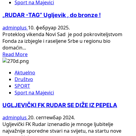
Sport na Majevici
ИМА
ЈЕДИНОГ
„RUDAR -TAG“ Ugljevik , do bronze !
У
БиХ
adminplus
10. фебруар 2025.
НОСИОЦА
Proteklog vikenda Novi Sad je pod pokroviteljstvom
ЦРНОГ
Fonda za izbjegle i raseljene Srbe u regionu bio
ПОЈАСА
domaćin...
9
Read
Read More
ДАН
more
about
Aktuelno
„RUDAR
Društvo
-
SPORT
TAG“
Sport na Majevici
Ugljevik
,
UGLJEVIČKI FK RUDAR SE DIŽE IZ PEPELA
do
bronze
adminplus
20. септембар 2024.
!
Ugljevički FK Rudar iznenadio je mnoge ljubitelje
najvažnije sporedne stvari na svijetu, na startu nove