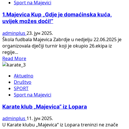
Sport na Majevici
Ugljevik
deklasirali
1.Majevica Kup „Gdje je domaćinska kuća,
viteške
uvijek možes doći!“
rivale!
adminplus
23. јун 2025.
Škola fudbala Majevica Zabrdje u nedjelju 22.06.2025 je
organizovala dječiji turnir koji je okupio 26.ekipa iz
regije...
Read
Read More
more
about
Aktuelno
1.Majevica
Društvo
Kup
SPORT
„Gdje
Sport na Majevici
je
domaćinska
Karate klub „Majevica“ iz Lopara
kuća,
uvijek
adminplus
11. јун 2025.
možes
U Karate klubu „Majevica“ iz Lopara treninzi ne znače
doći!“