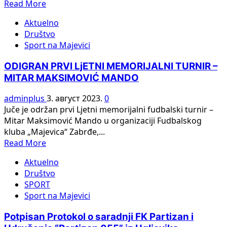
Read
Read More
Zabrđa
more
Aktuelno
about
Društvo
UGLJEVIK:
Sport na Majevici
Besplatni
treninzi
ODIGRAN PRVI LjETNI MEMORIJALNI TURNIR –
trenera
MITAR MAKSIMOVIĆ MANDO
FK
„Partizan“
adminplus
3. август 2023.
0
iz
Juče je održan prvi Ljetni memorijalni fudbalski turnir –
Beograda
Mitar Maksimović Mando u organizaciji Fudbalskog
za
kluba „Majevica“ Zabrđe,...
najmlađe
Read
Read More
fudbalere
more
(foto,
Aktuelno
about
video)
Društvo
ODIGRAN
SPORT
PRVI
Sport na Majevici
LjETNI
MEMORIJALNI
Potpisan Protokol o saradnji FK Partizan i
TURNIR