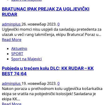
ПРИБОЈУ
ОДРЖАН
BRATUNAC IPAK PREJAK ZA UGLJEVIČKI
3.
RUDAR
МЕМОРИЈАЛНИ
ТУРНИР
adminplus
26. новембар 2023.
0
У
Ugljevički momci nisu uspjeli da savladaju pretedenta za
ПРСТЕНУ
ulazak u veći rang takmičenja, ekipu Bratunca! Poraz u...
Read
Read More
more
Aktuelno
about
SPORT
BRATUNAC
Sport na Majevici
IPAK
PREJAK
Pobjeda u trećem kolu DLC: KK RUDAR – KK
ZA
BEST 74:64
UGLJEVIČKI
RUDAR
adminplus
19. новембар 2023.
0
Nakon poraza u prethodnom kolu ugljevička košarkaška
ekipa se vratila na pobjednički kolosijek! Savladana je
ekipa KK...
Read
Read More