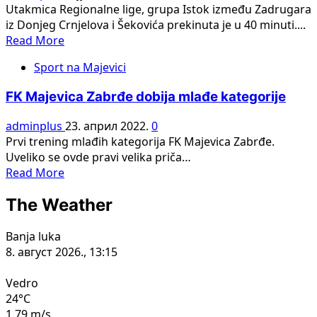
ŠEF
Utakmica Regionalne lige, grupa Istok između Zadrugara
STRUČNOG
iz Donjeg Crnjelova i Šekovića prekinuta je u 40 minuti....
ŠTABA
Read
Read More
FK
more
“ZVIJEZDA
Sport na Majevici
about
09”
PREKID
FK Majevica Zabrđe dobija mlađe kategorije
U
DONJEM
adminplus
23. април 2022.
0
CRNJELOVU,
Prvi trening mlađih kategorija FK Majevica Zabrđe.
ZADRUGAR
Uveliko se ovde pravi velika priča…
–
Read
Read More
ŠEKOVIĆI
more
The Weather
about
FK
Majevica
Banja luka
Zabrđe
8. август 2026., 13:15
dobija
mlađe
Vedro
kategorije
24°C
1.79 m/s