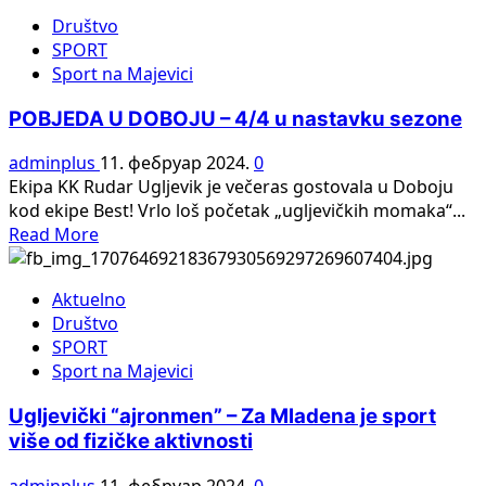
more
Društvo
about
SPORT
Ugljevički
Sport na Majevici
osnovci
šampioni
POBJEDA U DOBOJU – 4/4 u nastavku sezone
regije
Semberije,
adminplus
11. фебруар 2024.
0
Majevice
Ekipa KK Rudar Ugljevik je večeras gostovala u Doboju
i
kod ekipe Best! Vrlo loš početak „ugljevičkih momaka“...
Birča
Read
Read More
u
more
malom
about
fudbalu
Aktuelno
POBJEDA
Društvo
U
SPORT
DOBOJU
Sport na Majevici
–
4/4
Ugljevički “ajronmen” – Za Mladena je sport
u
više od fizičke aktivnosti
nastavku
sezone
adminplus
11. фебруар 2024.
0