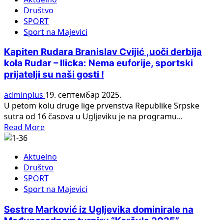
Akteri
Društvo
podjelili
SPORT
bodove:
Sport na Majevici
Majevica:
Rudar
Kapiten Rudara Branislav Cvijić ,uoči derbija
1:1
kola Rudar – Ilicka: Nema euforije, sportski
prijatelji su naši gosti !
adminplus
19. септембар 2025.
U petom kolu druge lige prvenstva Republike Srpske
sutra od 16 časova u Ugljeviku je na programu...
Read
Read More
more
about
Aktuelno
Kapiten
Društvo
Rudara
SPORT
Branislav
Sport na Majevici
Cvijić
,uoči
Sestre Marković iz Ugljevika dominirale na
derbija