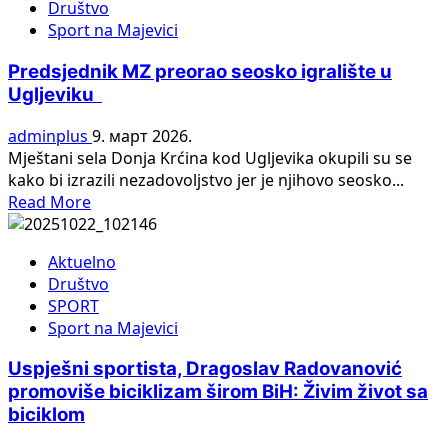
Društvo
među
Sport na Majevici
najboljim
sudijama
Predsjednik MZ preorao seosko igralište u
na
Ugljeviku
Nations
League
adminplus
9. март 2026.
Football
Mještani sela Donja Krćina kod Ugljevika okupili su se
7
kako bi izrazili nezadovoljstvo jer je njihovo seosko...
turniru
Read
Read More
u
more
Požarevcu
about
Aktuelno
Predsjednik
Društvo
MZ
SPORT
preorao
Sport na Majevici
seosko
igralište
Uspješni sportista, Dragoslav Radovanović
u
promoviše biciklizam širom BiH: Živim život sa
Ugljeviku
biciklom